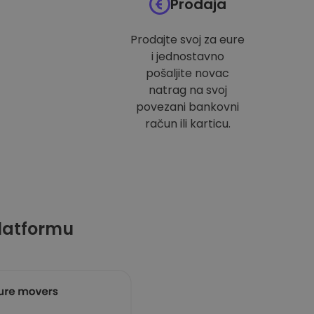
Prodaja
Prodajte svoj za eure
i jednostavno
pošaljite novac
natrag na svoj
povezani bankovni
račun ili karticu.
latformu