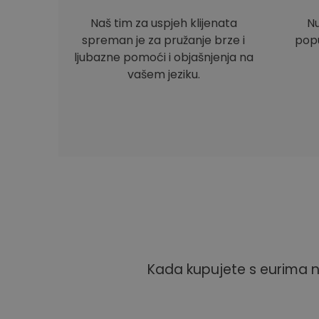
Naš tim za uspjeh klijenata
Nu
spreman je za pružanje brze i
popu
ljubazne pomoći i objašnjenja na
vašem jeziku.
Kada kupujete s eurima n