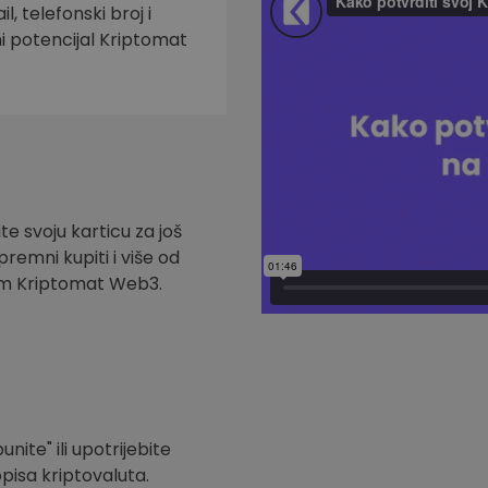
l, telefonski broj i
ni potencijal Kriptomat
te svoju karticu za još
remni kupiti i više od
om Kriptomat Web3.
nite" ili upotrijebite
pisa kriptovaluta.