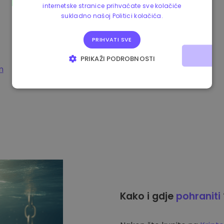
internetske stranice prihvaćate sve kolačiće
sukladno našoj Politici kolačića.
PRIHVATI SVE
PRIKAŽI PODROBNOSTI
m
NUŽNO POTREBNI KOLAČIĆI
IZVEDBA
CILJANOST
FUNKCIONALNOST
Kako i gdje
pohraniti