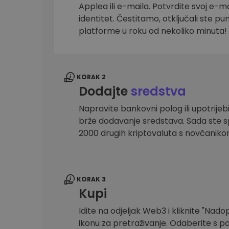
Applea ili e-maila. Potvrdite svoj e-mai
Istraživač ulaganja
identitet. Čestitamo, otključali ste pu
Pronađi svoju kripto strategiju
platforme u roku od nekoliko minuta!
KORAK 2
Dodajte
sredstva
Napravite bankovni polog ili upotrijebi
brže dodavanje sredstava. Sada ste sp
2000 drugih kriptovaluta s novčanik
KORAK 3
Kupi
Idite na odjeljak Web3 i kliknite "Nadopu
ikonu za pretraživanje. Odaberite s po