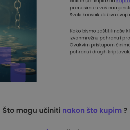
Nakon što kupite na
Kript
prenosimo u vaš namjenski 
Svaki korisnik dobiva svoj 
Kako bismo zaštitili naše k
izvanmrežnu pohranu i pro
Ovakvim pristupom činimo
pohranu i drugih kriptovalu
Što mogu učiniti
nakon što kupim
?