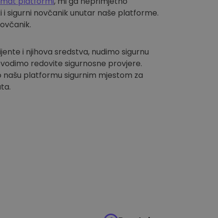
omat platformi
, mi ga neprimjetno
i sigurni novčanik unutar naše platforme.
novčanik.
lijente i njihova sredstva, nudimo sigurnu
vodimo redovite sigurnosne provjere.
 našu platformu sigurnim mjestom za
ta.