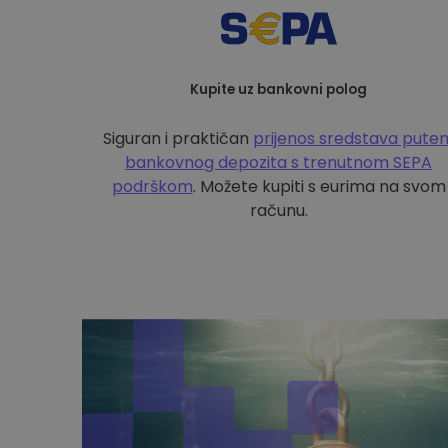
Kupite uz bankovni polog
Siguran i praktičan
prijenos sredstava pute
bankovnog depozita s
trenutnom SEPA
podrškom
. Možete kupiti s eurima na svom
računu.