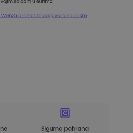
 svojim saldom u eurima.
 Web3 i pronađite odgovore na često
une
Sigurna pohrana