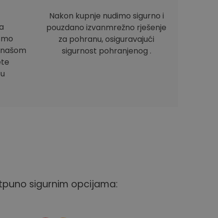
Nakon kupnje nudimo sigurno i
a
pouzdano izvanmrežno rješenje
ismo
za pohranu, osiguravajući
e našom
sigurnost pohranjenog .
ete
 u
otpuno sigurnim opcijama: