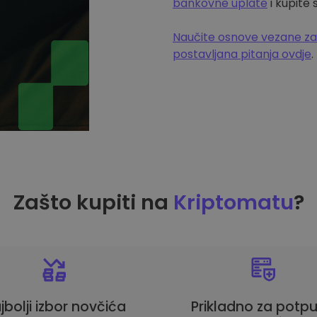
bankovne uplate
i kupite
Naučite osnove vezane za
postavljana pitanja ovdje
.
Zašto kupiti na
Kriptomatu
?
jbolji izbor novčića
Prikladno za potp