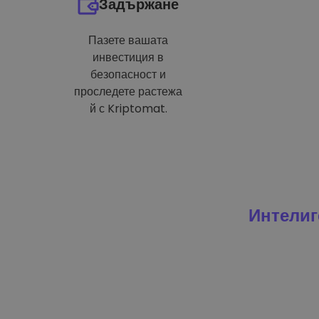
Задържане
Пазете вашата
инвестиция в
безопасност и
проследете растежа
й с Kriptomat.
Интелиг