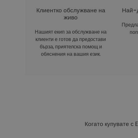
Клиентко обслужване на
Най-д
живо
Предла
Нашият екип за обслужване на
поп
клиенти е готов да предостави
бърза, приятелска помощ и
обяснения на вашия език.
Когато купувате с 