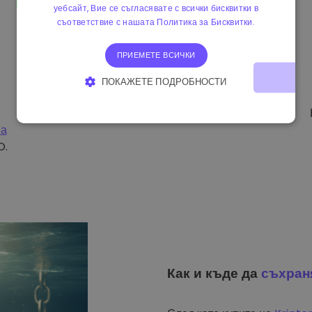
уебсайт, Вие се съгласявате с всички бисквитки в
съответствие с нашата Политика за Бисквитки.
ПРИЕМЕТЕ ВСИЧКИ
ПОКАЖЕТЕ ПОДРОБНОСТИ
СТРОГО НЕОБХОДИМО
ЕФЕКТИВНОСТ
на
ТАРГЕТИРАНЕ
ФУНКЦИОНАЛНОСТ
O.
Как и къде да
съхран