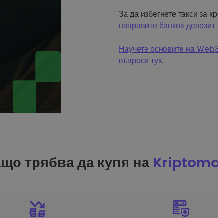
За да избегнете такси за к
направите банков депозит
Научете основите на Web3 
въпроси тук
.
що трябва да купя на
Kriptom