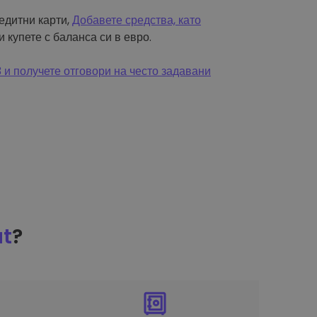
редитни карти,
Добавете средства, като
и купете с баланса си в евро.
и получете отговори на често задавани
at
?