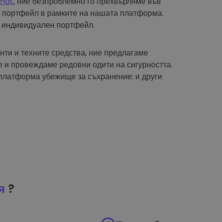
mat
, ние безпроблемно го прехвърляме във
 портфейл в рамките на нашата платформа.
 индивидуален портфейл.
нти и техните средства, ние предлагаме
 и провеждаме редовни одити на сигурността.
платформа убежище за съхранение: и други
я
?