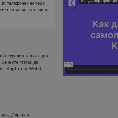
фейл за
ейл, телефонен номер и
ючихте пълния потенциал
довател
ратегия
айте кредитната си карта,
 Вече сте готови да
ути с Kriptomat Web3
върху „Заредете