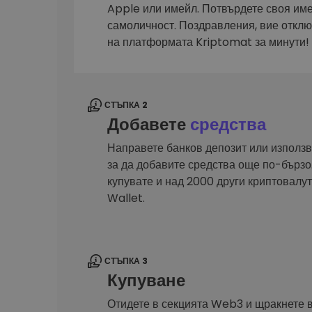
Сигурен и опростен порт
Apple или имейл. Потвърдете своя им
криптовалута
самоличност. Поздравления, вие откл
Инвестиционен изсле
на платформата Kriptomat за минути!
Намери своята крипто ст
СТЪПКА 2
Добавете
средства
Направете банков депозит или използв
за да добавите средства още по-бързо.
купувате и над 2000 други криптовал
Wallet.
СТЪПКА 3
Купуване
Отидете в секцията Web3 и щракнете 