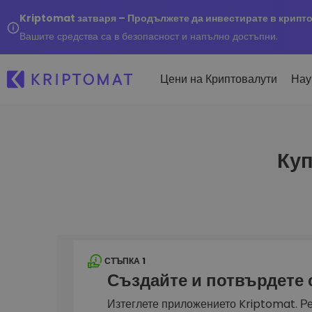
Kriptomat затваря – Продължете да инвестирате в крипт
Вашите средства са в безопасност и напълно достъпни.
Цени на Криптовалути
Нау
Куп
Наско
Послед
Купуване и продаване
Всички цени
Kripto
криптовалута
Над 300+ криптовалути
Купете 300+ криптовалу
Ако бя
Топ печеливши & губещи
...днес
Размяна на криптовал
Намерете възможности за
Над 1 000 опции за двойк
инвестиране
Интелигентни портфо
СТЪПКА 1
Интелигентен начин за 
Създайте и потвърдете
в криптовалути
Kriptomat Портфейл
Изтеглете приложението Kriptomat. Ре