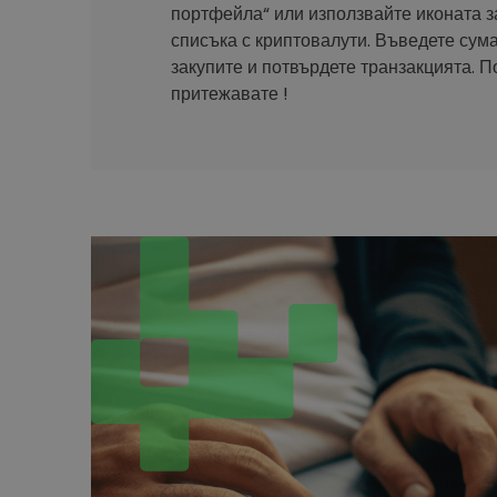
портфейла“ или използвайте иконата з
списъка с криптовалути. Въведете сума
закупите и потвърдете транзакцията. П
притежавате !