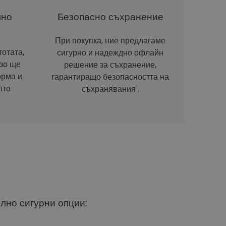
лно
Безопасно съхранение
При покупка, ние предлагаме
отата,
сигурно и надеждно офлайн
рзо ще
решение за съхранение,
орма и
гарантиращо безопасността на
пто
съхранявания .
ълно сигурни опции: