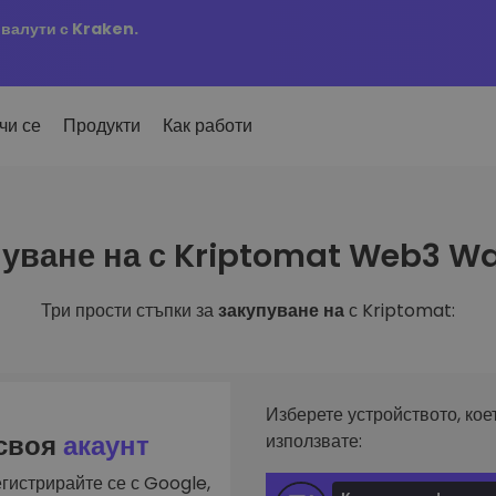
овалути с Kraken.
чи се
Продукти
Как работи
Сигн
уване на с Kriptomat Web3 Wa
ро добавени
Актуа
но добавени токени в
 на
KriptoEarn
любим
mat
Печелете награди с вашата
ти
криптовалута
Три прости стъпки за
закупуване на
с Kriptomat:
Разг
х купил за 100 €…
Откри
Трезор
 щеше да струва
ута
инвес
Спестете криптовалута за вашето
и
бъдеще
Анал
лиа
Интел
Повтаряща се печалба
Изберете устройството, кое
инвестиране
оптим
Редовно планирани инвестиции
 своя
акаунт
използвате:
(DCA)
гистрирайте се с Google,