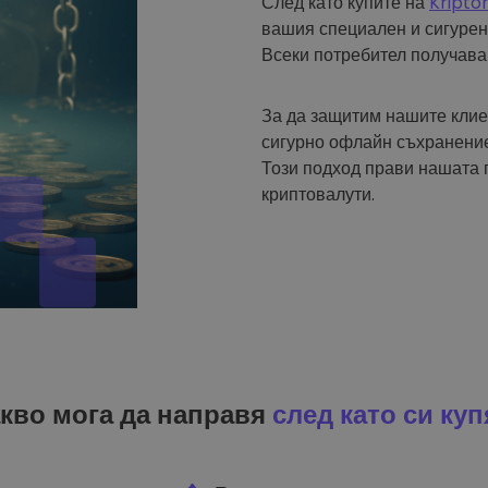
След като купите на
Kripto
вашия специален и сигурен
Всеки потребител получава
За да защитим нашите клие
сигурно офлайн съхранение
Този подход прави нашата 
криптовалути.
кво мога да направя
след като си куп