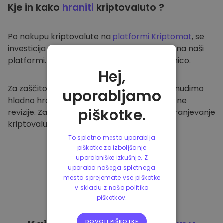
Kje in kako
hraniti
kriptovaluto ?
Po nakupu kriptovalute na
platformi Kriptomat
, se
investicija prenese v vašo varno denarnico na naši
platformi. Vsak uporabnik ima svojo denarnico.
Hej,
Za zaščito naših strank in njihovih sredstev nudimo
uporabljamo
hladno hrambo ter redno izvajamo varnostne
piškotke.
revizije. Zato je naša platforma varna za shranjevanje
kriptovalute in ostalih kripto naložb.
To spletno mesto uporablja
piškotke za izboljšanje
uporabniške izkušnje. Z
uporabo našega spletnega
mesta sprejemate vse piškotke
v skladu z našo politiko
piškotkov.
DOVOLI PIŠKOTKE