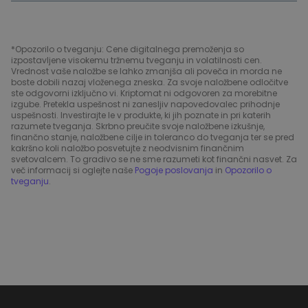
*Opozorilo o tveganju: Cene digitalnega premoženja so
izpostavljene visokemu tržnemu tveganju in volatilnosti cen.
Vrednost vaše naložbe se lahko zmanjša ali poveča in morda ne
boste dobili nazaj vloženega zneska. Za svoje naložbene odločitve
ste odgovorni izključno vi. Kriptomat ni odgovoren za morebitne
izgube. Pretekla uspešnost ni zanesljiv napovedovalec prihodnje
uspešnosti. Investirajte le v produkte, ki jih poznate in pri katerih
razumete tveganja. Skrbno preučite svoje naložbene izkušnje,
finančno stanje, naložbene cilje in toleranco do tveganja ter se pred
kakršno koli naložbo posvetujte z neodvisnim finančnim
svetovalcem. To gradivo se ne sme razumeti kot finančni nasvet. Za
več informacij si oglejte naše
Pogoje poslovanja
in
Opozorilo o
tveganju
.