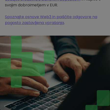
svojim dobroimetjem v EUR.
Spoznajte osnove Web3 in poiščite odgovore na
pogosto zastavljena vprašanja
.