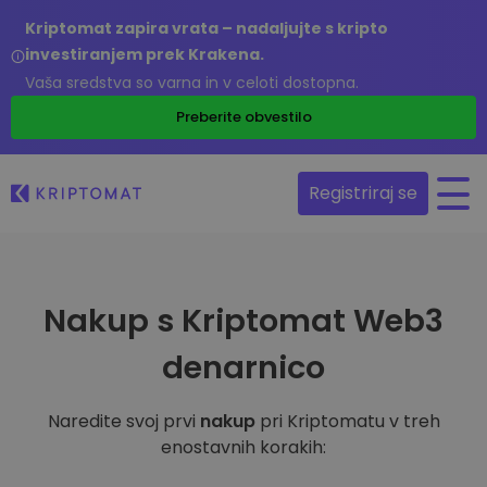
Kriptomat zapira vrata – nadaljujte s kripto
investiranjem prek Krakena.
Vaša sredstva so varna in v celoti dostopna.
Preberite obvestilo
Registriraj se
Nakup s Kriptomat Web3
denarnico
Naredite svoj prvi
nakup
pri Kriptomatu v treh
enostavnih korakih: