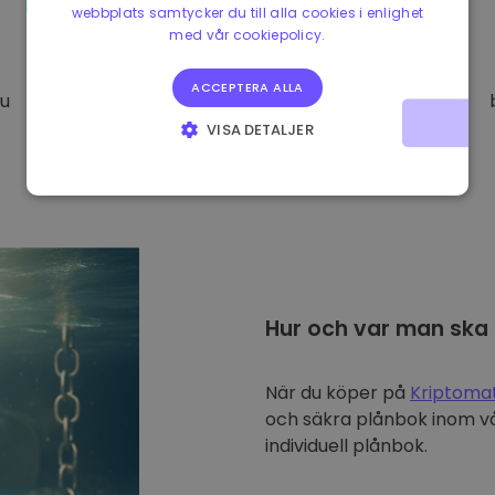
webbplats samtycker du till alla cookies i enlighet
med vår cookiepolicy.
ACCEPTERA ALLA
Du
VISA DETALJER
STRIKT NÖDVÄNDIGT
PRESTANDA
INRIKTNING
FUNKTIONER
Hur och var man ska
När du köper på
Kriptoma
och säkra plånbok inom vå
individuell plånbok.