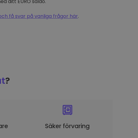
d ditt EURO saldo.
och få svar på vanliga frågor här
.
t
?
are
Säker förvaring