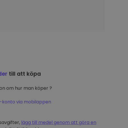
der
till att köpa
ion om hur man köper ?
-konto via mobilappen
t
savgifter,
lägg till medel genom att göra en