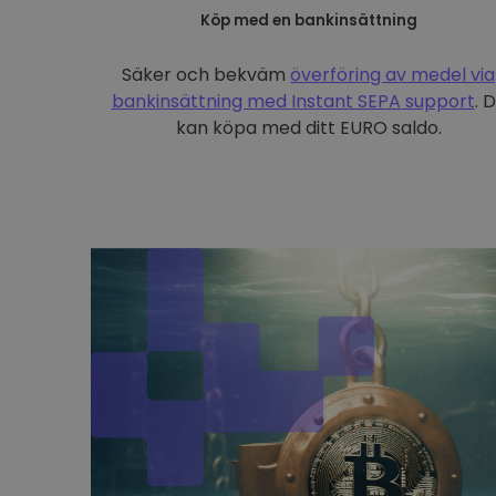
Köp med en bankinsättning
Säker och bekväm
överföring av medel via
bankinsättning med
Instant SEPA support
. 
kan köpa med ditt EURO saldo.