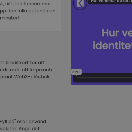
ost, ditt telefonnummer
n
 upp den fulla potentialen
minuter!
t kreditkort för att
är du redo att köpa och
ptomat Web3-plånbok.
Fyll på" eller använd
ovalutor. Ange det