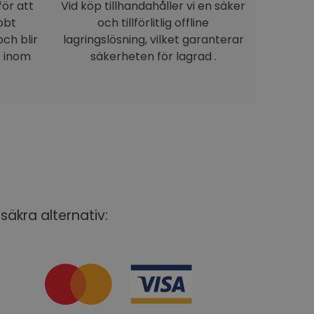
för att
Vid köp tillhandahåller vi en säker
bbt
och tillförlitlig offline
ch blir
lagringslösning, vilket garanterar
e inom
säkerheten för lagrad .
säkra alternativ: