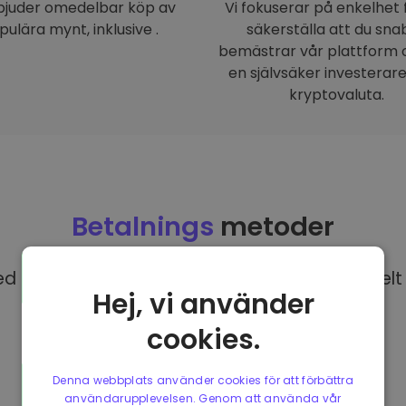
rbjuder omedelbar köp av
Vi fokuserar på enkelhet 
pulära mynt, inklusive .
säkerställa att du sna
bemästrar vår plattform o
en självsäker investerar
kryptovaluta.
Betalnings
metoder
 EUR på Kriptomat har du tillgång till olika helt 
Hej, vi använder
cookies.
Denna webbplats använder cookies för att förbättra
användarupplevelsen. Genom att använda vår