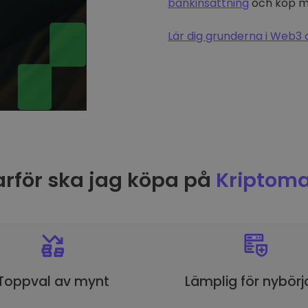
bankinsättning
och köp me
Lär dig grunderna i Web3 
rför ska jag köpa på
Kriptoma
Toppval av mynt
Lämplig för nybörj