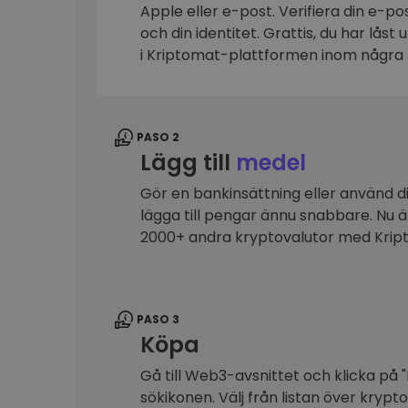
Apple eller e-post. Verifiera din e-p
Investeringsutforskare
och din identitet. Grattis, du har låst
Hitta din kryptostrategi
i Kriptomat-plattformen inom några 
PASO 2
Lägg till
medel
Gör en bankinsättning eller använd dit
lägga till pengar ännu snabbare. Nu 
2000+ andra kryptovalutor med Kri
PASO 3
Köpa
Gå till Web3-avsnittet och klicka på "
sökikonen. Välj från listan över krypt