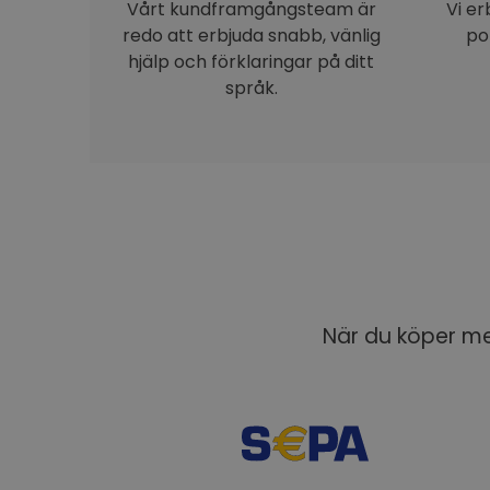
Vårt kundframgångsteam är
Vi e
redo att erbjuda snabb, vänlig
po
hjälp och förklaringar på ditt
språk.
När du köper med