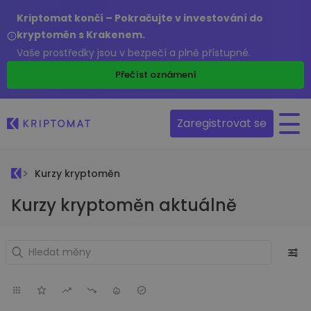
Kriptomat končí – Pokračujte v investování do
kryptoměn s Krakenem.
Vaše prostředky jsou v bezpečí a plně přístupné.
Přečíst oznámení
Zaregistrovat se
Kurzy kryptoměn
Kurzy kryptoměn aktuálně