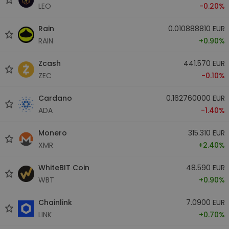
LEO
-0.20%
Rain
0.010888810 EUR
RAIN
+0.90%
Zcash
441.570 EUR
ZEC
-0.10%
Cardano
0.162760000 EUR
ADA
-1.40%
Monero
315.310 EUR
XMR
+2.40%
WhiteBIT Coin
48.590 EUR
WBT
+0.90%
Chainlink
7.0900 EUR
LINK
+0.70%