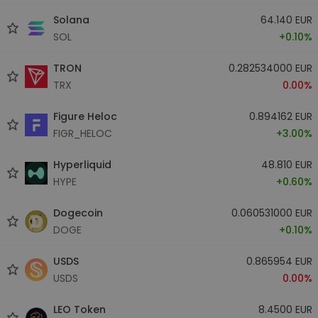
Solana
64.140 EUR
SOL
+0.10%
TRON
0.282534000 EUR
TRX
0.00%
Figure Heloc
0.894162 EUR
FIGR_HELOC
+3.00%
Hyperliquid
48.810 EUR
HYPE
+0.60%
Dogecoin
0.060531000 EUR
DOGE
+0.10%
USDS
0.865954 EUR
USDS
0.00%
LEO Token
8.4500 EUR