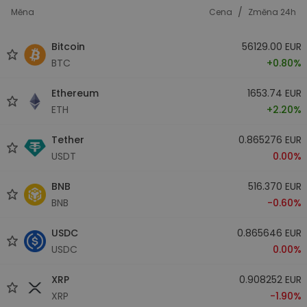
/
Měna
Cena
Změna 24h
Bitcoin
56129.00 EUR
BTC
+0.80%
Ethereum
1653.74 EUR
ETH
+2.20%
Tether
0.865276 EUR
USDT
0.00%
BNB
516.370 EUR
BNB
-0.60%
USDC
0.865646 EUR
USDC
0.00%
XRP
0.908252 EUR
XRP
-1.90%