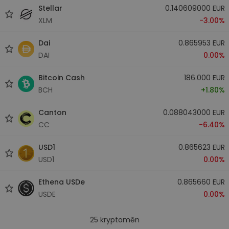
Stellar
0.140609000 EUR
XLM
-3.00%
Dai
0.865953 EUR
DAI
0.00%
Bitcoin Cash
186.000 EUR
BCH
+1.80%
Canton
0.088043000 EUR
CC
-6.40%
USD1
0.865623 EUR
USD1
0.00%
Ethena USDe
0.865660 EUR
USDE
0.00%
25
kryptoměn