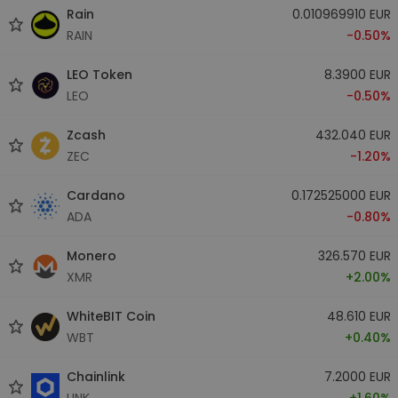
Rain
0.010969910 EUR
RAIN
-0.50%
LEO Token
8.3900 EUR
LEO
-0.50%
Zcash
432.040 EUR
ZEC
-1.20%
Cardano
0.172525000 EUR
ADA
-0.80%
Monero
326.570 EUR
XMR
+2.00%
WhiteBIT Coin
48.610 EUR
WBT
+0.40%
Chainlink
7.2000 EUR
LINK
+1.60%