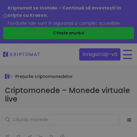
Kriptomat se închide – Continuă să investești în
cripto cu Kraken.
Fondurile tale sunt în siguranță și complet accesibile.
Citește anunțul
Înregistrați–vă
Prețurile criptomonedelor
Criptomonede – Monede virtuale
live