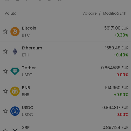
/
Valută
Valoare
Modifică 24h
Bitcoin
56171.00 EUR
BTC
+0.30%
Ethereum
1659.48 EUR
ETH
+0.40%
Tether
0.864588 EUR
USDT
0.00%
BNB
514.960 EUR
BNB
+0.90%
USDC
0.864817 EUR
USDC
0.00%
XRP
0.897124 EUR