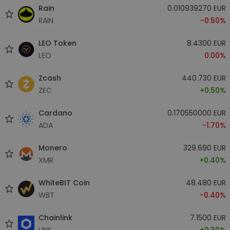
Rain
0.010939270 EUR
RAIN
-0.50%
LEO Token
8.4300 EUR
LEO
0.00%
Zcash
440.730 EUR
ZEC
+0.50%
Cardano
0.170550000 EUR
ADA
-1.70%
Monero
329.690 EUR
XMR
+0.40%
WhiteBIT Coin
48.480 EUR
WBT
-0.40%
Chainlink
7.1500 EUR
LINK
+0.30%