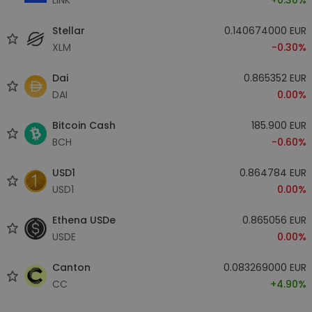
Stellar
0.140674000 EUR
XLM
-0.30%
Dai
0.865352 EUR
DAI
0.00%
Bitcoin Cash
185.900 EUR
BCH
-0.60%
USD1
0.864784 EUR
USD1
0.00%
Ethena USDe
0.865056 EUR
USDE
0.00%
Canton
0.083269000 EUR
CC
+4.90%