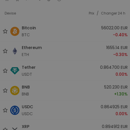
/
Devise
Prix
Changer 24 h
Bitcoin
56022.00 EUR
BTC
-0.40%
Ethereum
1655.14 EUR
ETH
-0.30%
Tether
0.864700 EUR
USDT
0.00%
BNB
520.230 EUR
BNB
+1.30%
USDC
0.864925 EUR
USDC
0.00%
XRP
0.894912 EUR