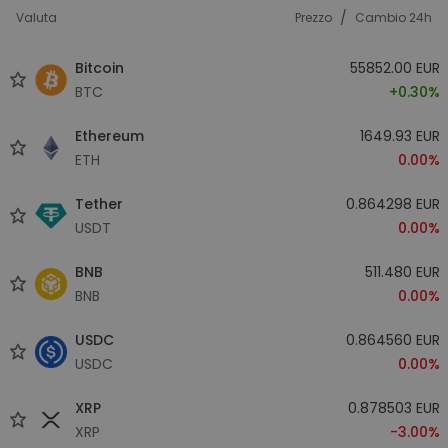
/
Valuta
Prezzo
Cambio 24h
Bitcoin
55852.00 EUR
BTC
+0.30%
Ethereum
1649.93 EUR
ETH
0.00%
Tether
0.864298 EUR
USDT
0.00%
BNB
511.480 EUR
BNB
0.00%
USDC
0.864560 EUR
USDC
0.00%
XRP
0.878503 EUR
XRP
-3.00%