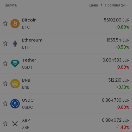
/
Валута
Цена
Промяна 24ч
Bitcoin
56102.00 EUR
BTC
+0.80%
Ethereum
1655.54 EUR
ETH
+0.50%
Tether
0.864533 EUR
USDT
0.00%
BNB
512.210 EUR
BNB
+0.10%
USDC
0.864730 EUR
USDC
0.00%
XRP
0.884672 EUR
XRP
-1.40%