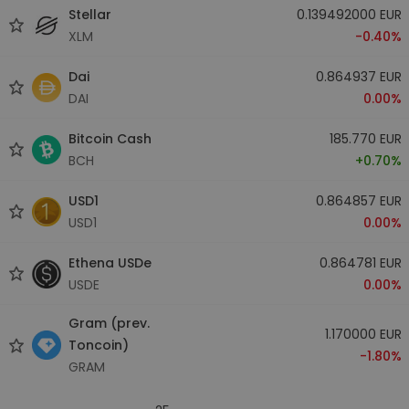
Stellar
0.139492000 EUR
XLM
-0.40%
Dai
0.864937 EUR
DAI
0.00%
Bitcoin Cash
185.770 EUR
BCH
+0.70%
USD1
0.864857 EUR
USD1
0.00%
Ethena USDe
0.864781 EUR
USDE
0.00%
Gram (prev.
1.170000 EUR
Toncoin)
-1.80%
GRAM