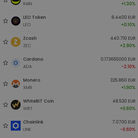
RAIN
+1.30%
LEO Token
8.4400 EUR
LEO
+0.10%
Zcash
440.710 EUR
ZEC
+2.90%
Cardano
0.173655000 EUR
ADA
-2.10%
Monero
325.860 EUR
XMR
+1.90%
WhiteBIT Coin
48.530 EUR
WBT
+0.60%
Chainlink
7.0700 EUR
LINK
-0.60%