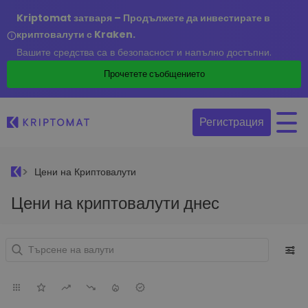
Kriptomat затваря – Продължете да инвестирате в
криптовалути с Kraken.
Вашите средства са в безопасност и напълно достъпни.
Прочетете съобщението
Регистрация
Цени на Криптовалути
Цени на криптовалути днес