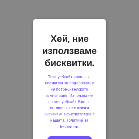
Хей, ние
използваме
бисквитки.
Този уебсайт използва
бисквитки за подобряване
на потребителското
изживяване. Използвайки
нашия уебсайт, Вие се
съгласявате с всички
бисквитки в съответствие с
нашата Политика за
Бисквитки.