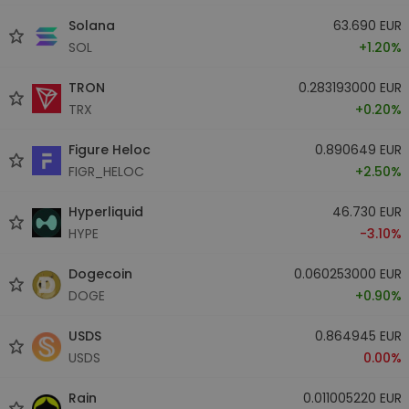
Solana
63.690 EUR
SOL
+1.20%
TRON
0.283193000 EUR
TRX
+0.20%
Figure Heloc
0.890649 EUR
FIGR_HELOC
+2.50%
Hyperliquid
46.730 EUR
HYPE
-3.10%
Dogecoin
0.060253000 EUR
DOGE
+0.90%
USDS
0.864945 EUR
USDS
0.00%
Rain
0.011005220 EUR