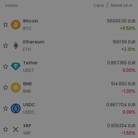
/
Valūta
Cena
Mainīt 24 st.
Bitcoin
56093.00 EUR
BTC
+0.50%
Ethereum
1661.56 EUR
ETH
+2.10%
Tether
0.867365 EUR
USDT
0.00%
BNB
514.650 EUR
BNB
-1.30%
USDC
0.867704 EUR
USDC
0.00%
XRP
0.905334 EUR
XRP
-1.50%