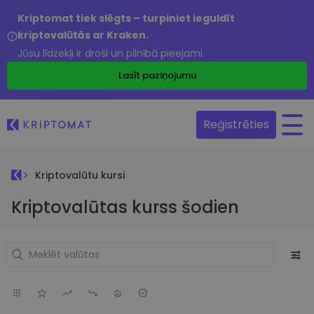
Kriptomat tiek slēgts – turpiniet ieguldīt
kriptovalūtās ar Kraken.
Jūsu līdzekļi ir droši un pilnībā pieejami.
Lasīt paziņojumu
Reģistrēties
Kriptovalūtu kursi
Kriptovalūtas kurss šodien