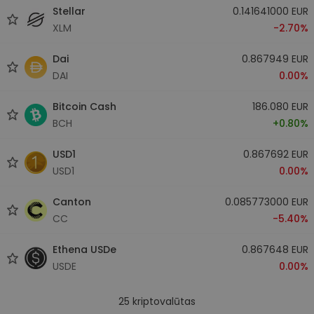
Stellar
0.141641000 EUR
XLM
-2.70%
Dai
0.867949 EUR
DAI
0.00%
Bitcoin Cash
186.080 EUR
BCH
+0.80%
USD1
0.867692 EUR
USD1
0.00%
Canton
0.085773000 EUR
CC
-5.40%
Ethena USDe
0.867648 EUR
USDE
0.00%
25
kriptovalūtas