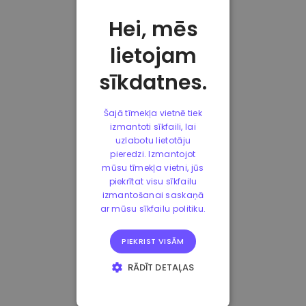
Hei, mēs
lietojam
sīkdatnes.
Šajā tīmekļa vietnē tiek
izmantoti sīkfaili, lai
uzlabotu lietotāju
pieredzi. Izmantojot
mūsu tīmekļa vietni, jūs
piekrītat visu sīkfailu
izmantošanai saskaņā
ar mūsu sīkfailu politiku.
PIEKRIST VISĀM
RĀDĪT DETAĻAS
STRIKTI
NEPIECIEŠAMIE