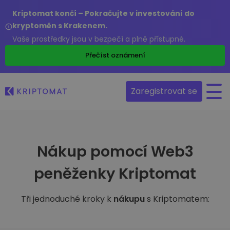
Kriptomat končí – Pokračujte v investování do
kryptoměn s Krakenem.
Vaše prostředky jsou v bezpečí a plně přístupné.
Přečíst oznámení
Zaregistrovat se
Nákup pomocí Web3
peněženky Kriptomat
Tři jednoduché kroky k
nákupu
s Kriptomatem: