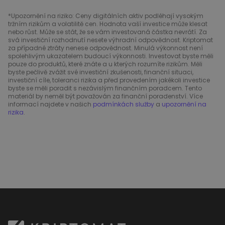
*Upozornění na riziko: Ceny digitálních aktiv podléhají vysokým
tržním rizikům a volatilitě cen. Hodnota vaší investice může klesat
nebo růst. Může se stát, že se vám investovaná částka nevrátí. Za
svá investiční rozhodnutí nesete výhradní odpovědnost. Kriptomat
za případné ztráty nenese odpovědnost. Minulá výkonnost není
spolehlivým ukazatelem budoucí výkonnosti. Investovat byste měli
pouze do produktů, které znáte a u kterých rozumíte rizikům. Měli
byste pečlivě zvážit své investiční zkušenosti, finanční situaci,
investiční cíle, toleranci rizika a před provedením jakékoli investice
byste se měli poradit s nezávislým finančním poradcem. Tento
materiál by neměl být považován za finanční poradenství. Více
informací najdete v našich
podmínkách služby
a
upozornění na
rizika
.