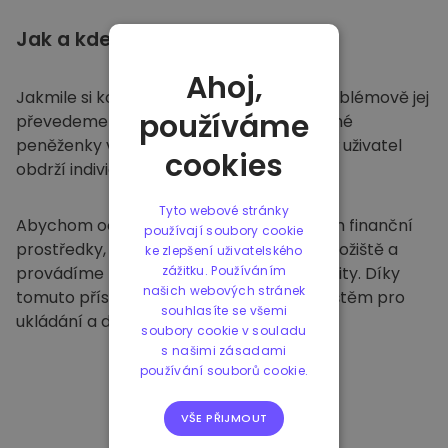
Jak a kde
ukládat
Ahoj,
Jakmile si koupíte na
Kriptomatu
, bezproblémově jej
používáme
převedeme do vaší vyhrazené a bezpečné
peněženky v rámci naší platformy. Každý uživatel
cookies
obdrží individuální peněženku.
Tyto webové stránky
Abychom ochránili naše zákazníky a jejich finanční
používají soubory cookie
prostředky, nabízíme bezpečné offline úložiště a
ke zlepšení uživatelského
provádíme pravidelné bezpečnostní audity. Díky
zážitku. Používáním
našich webových stránek
tomuto přístupu je naše platforma útočištěm pro
souhlasíte se všemi
ukládání a dalších kryptoměn.
soubory cookie v souladu
s našimi zásadami
používání souborů cookie.
VŠE PŘIJMOUT