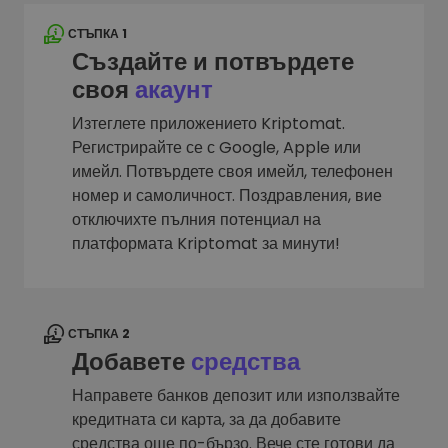
СТЪПКА 1
Създайте и потвърдете
своя
акаунт
Изтеглете приложението Kriptomat.
Регистрирайте се с Google, Apple или
имейл. Потвърдете своя имейл, телефонен
номер и самоличност. Поздравления, вие
отключихте пълния потенциал на
платформата Kriptomat за минути!
СТЪПКА 2
Добавете
средства
Направете банков депозит или използвайте
кредитната си карта, за да добавите
средства още по-бързо. Вече сте готови да