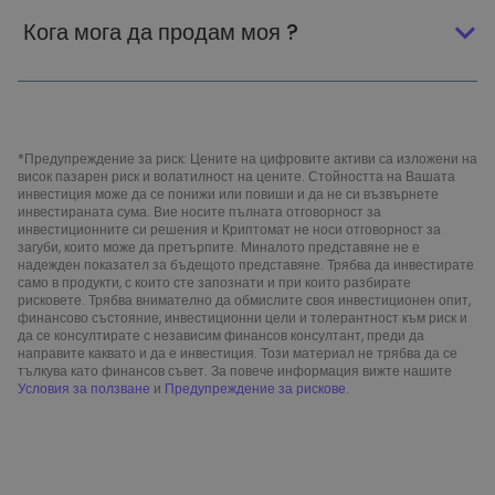
Кога мога да продам моя ?
*Предупреждение за риск: Цените на цифровите активи са изложени на
висок пазарен риск и волатилност на цените. Стойността на Вашата
инвестиция може да се понижи или повиши и да не си възвърнете
инвестираната сума. Вие носите пълната отговорност за
инвестиционните си решения и Криптомат не носи отговорност за
загуби, които може да претърпите. Миналото представяне не е
надежден показател за бъдещото представяне. Трябва да инвестирате
само в продукти, с които сте запознати и при които разбирате
рисковете. Трябва внимателно да обмислите своя инвестиционен опит,
финансово състояние, инвестиционни цели и толерантност към риск и
да се консултирате с независим финансов консултант, преди да
направите каквато и да е инвестиция. Този материал не трябва да се
тълкува като финансов съвет. За повече информация вижте нашите
Условия за ползване
и
Предупреждение за рискове
.