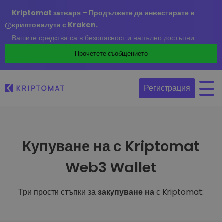
Kriptomat затваря – Продължете да инвестирате в
криптовалути с Kraken.
Вашите средства са в безопасност и напълно достъпни.
Прочетете съобщението
Регистрация
Купуване на с Kriptomat
Web3 Wallet
Три прости стъпки за
закупуване на
с Kriptomat: