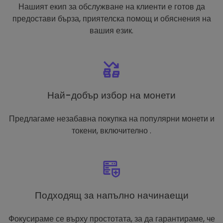
Нашият екип за обслужване на клиенти е готов да
предостави бърза, приятелска помощ и обяснения на
вашия език.
Най-добър избор на монети
Предлагаме незабавна покупка на популярни монети и
токени, включително .
Подходящ за напълно начинаещи
Фокусираме се върху простотата, за да гарантираме, че