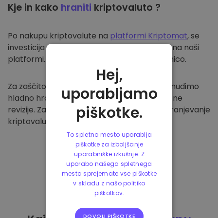
Kje in kako
hraniti
kriptovaluto ?
Po nakupu kriptovalute na
platformi Kriptomat
, se
investicija prenese v vašo varno denarnico na naši
platformi. Vsak uporabnik ima svojo denarnico.
Hej,
Za zaščito naših strank in njihovih sredstev nudimo
uporabljamo
hladno hrambo ter redno izvajamo varnostne
piškotke.
revizije. Zato je naša platforma varna za shranjevanje
kriptovalute in ostalih kripto naložb.
To spletno mesto uporablja
piškotke za izboljšanje
uporabniške izkušnje. Z
uporabo našega spletnega
mesta sprejemate vse piškotke
v skladu z našo politiko
piškotkov.
DOVOLI PIŠKOTKE