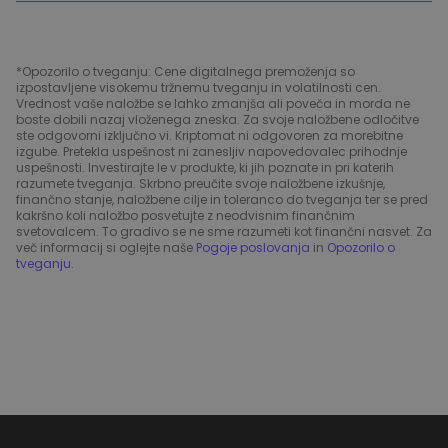
*Opozorilo o tveganju: Cene digitalnega premoženja so
izpostavljene visokemu tržnemu tveganju in volatilnosti cen.
Vrednost vaše naložbe se lahko zmanjša ali poveča in morda ne
boste dobili nazaj vloženega zneska. Za svoje naložbene odločitve
ste odgovorni izključno vi. Kriptomat ni odgovoren za morebitne
izgube. Pretekla uspešnost ni zanesljiv napovedovalec prihodnje
uspešnosti. Investirajte le v produkte, ki jih poznate in pri katerih
razumete tveganja. Skrbno preučite svoje naložbene izkušnje,
finančno stanje, naložbene cilje in toleranco do tveganja ter se pred
kakršno koli naložbo posvetujte z neodvisnim finančnim
svetovalcem. To gradivo se ne sme razumeti kot finančni nasvet. Za
več informacij si oglejte naše
Pogoje poslovanja
in
Opozorilo o
tveganju
.