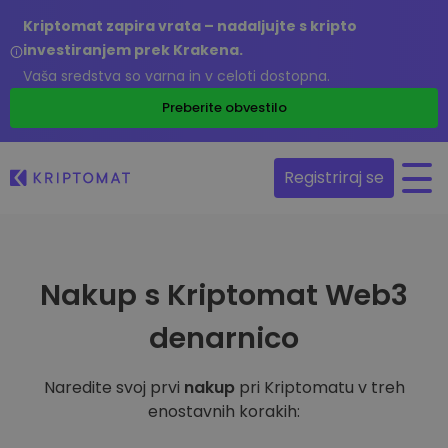
Kriptomat zapira vrata – nadaljujte s kripto
investiranjem prek Krakena.
Vaša sredstva so varna in v celoti dostopna.
Preberite obvestilo
Registriraj se
Nakup s Kriptomat Web3
denarnico
Naredite svoj prvi
nakup
pri Kriptomatu v treh
enostavnih korakih: