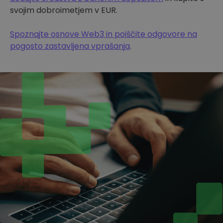
svojim dobroimetjem v EUR.
Spoznajte osnove Web3 in poiščite odgovore na
pogosto zastavljena vprašanja
.