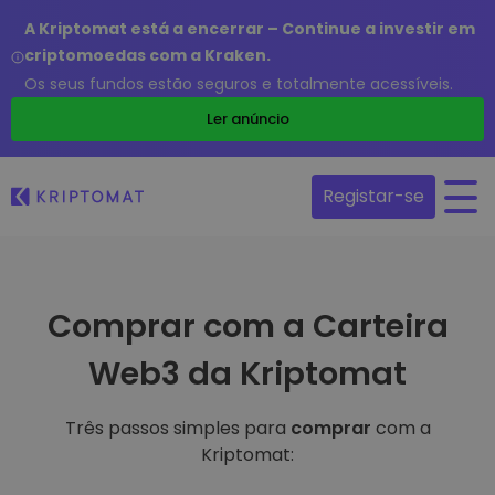
A Kriptomat está a encerrar – Continue a investir em
criptomoedas com a Kraken.
Os seus fundos estão seguros e totalmente acessíveis.
Ler anúncio
Registar-se
Comprar com a Carteira
Web3 da Kriptomat
Três passos simples para
comprar
com a
Kriptomat: