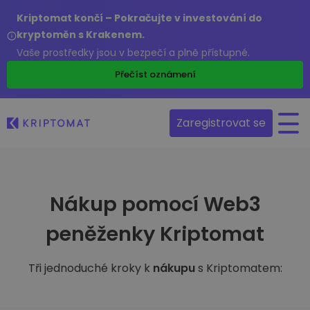
Kriptomat končí – Pokračujte v investování do
kryptoměn s Krakenem.
Vaše prostředky jsou v bezpečí a plně přístupné.
Přečíst oznámení
Zaregistrovat se
Nákup pomocí Web3
peněženky Kriptomat
Tři jednoduché kroky k
nákupu
s Kriptomatem: