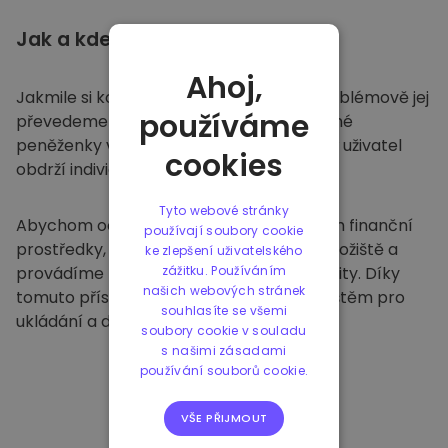
Jak a kde
ukládat
Ahoj,
Jakmile si koupíte na
Kriptomatu
, bezproblémově jej
používáme
převedeme do vaší vyhrazené a bezpečné
peněženky v rámci naší platformy. Každý uživatel
cookies
obdrží individuální peněženku.
Tyto webové stránky
Abychom ochránili naše zákazníky a jejich finanční
používají soubory cookie
prostředky, nabízíme bezpečné offline úložiště a
ke zlepšení uživatelského
provádíme pravidelné bezpečnostní audity. Díky
zážitku. Používáním
našich webových stránek
tomuto přístupu je naše platforma útočištěm pro
souhlasíte se všemi
ukládání a dalších kryptoměn.
soubory cookie v souladu
s našimi zásadami
používání souborů cookie.
VŠE PŘIJMOUT