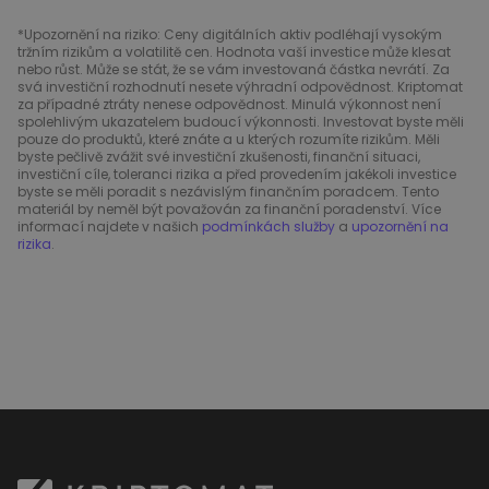
*Upozornění na riziko: Ceny digitálních aktiv podléhají vysokým
tržním rizikům a volatilitě cen. Hodnota vaší investice může klesat
nebo růst. Může se stát, že se vám investovaná částka nevrátí. Za
svá investiční rozhodnutí nesete výhradní odpovědnost. Kriptomat
za případné ztráty nenese odpovědnost. Minulá výkonnost není
spolehlivým ukazatelem budoucí výkonnosti. Investovat byste měli
pouze do produktů, které znáte a u kterých rozumíte rizikům. Měli
byste pečlivě zvážit své investiční zkušenosti, finanční situaci,
investiční cíle, toleranci rizika a před provedením jakékoli investice
byste se měli poradit s nezávislým finančním poradcem. Tento
materiál by neměl být považován za finanční poradenství. Více
informací najdete v našich
podmínkách služby
a
upozornění na
rizika
.