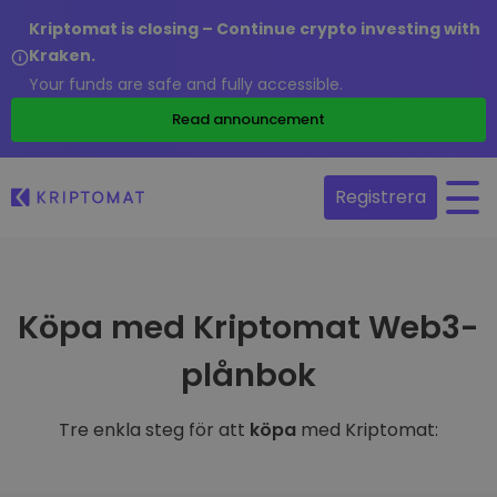
Kriptomat is closing – Continue crypto investing with
Kraken.
Your funds are safe and fully accessible.
Read announcement
Registrera
Köpa med Kriptomat Web3-
plånbok
Tre enkla steg för att
köpa
med Kriptomat: