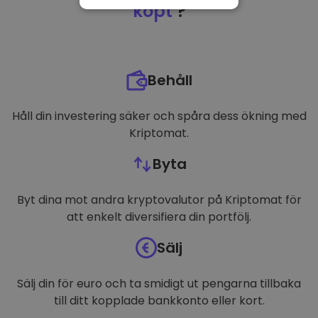
NÖDVÄNDIGT
köpt
?
PRESTANDA
INRIKTNING
Behåll
FUNKTIONER
Håll din investering säker och spåra dess ökning med
Kriptomat.
Byta
Byt dina mot andra kryptovalutor på Kriptomat för
att enkelt diversifiera din portfölj.
Sälj
Sälj din för euro och ta smidigt ut pengarna tillbaka
till ditt kopplade bankkonto eller kort.