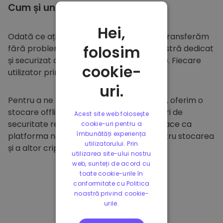
Cum și unde să
stocați
Hei,
Odată ce ați cumpărat pe
Kriptomat
, îl transferăm
folosim
fără probleme în portofelul dumneavoastră dedicat
și securizat din cadrul platformei noastre. Fiecare
cookie-
utilizator primește un portofel individual.
uri.
Pentru a ne proteja clienții și fondurile lor, oferim o
stocare offline sigură și efectuăm audituri de
Acest site web folosește
securitate regulate. Această abordare face ca
cookie-uri pentru a
îmbunătăți experiența
platforma noastră să fie un paradis pentru stocarea
utilizatorului. Prin
și a altor criptomonede.
utilizarea site-ului nostru
web, sunteți de acord cu
toate cookie-urile în
conformitate cu Politica
noastră privind cookie-
urile.