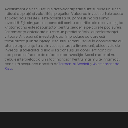
Avertisment de risc: Prețurile activelor digitale sunt supuse unui risc
ridicat de piață și volatilității prețurilor. Valoarea investiției tale poate
scădea sau crește și este posibil să nu primești înapoi suma
investită. Ești singurul responsabil pentru deciziile tale de investiții, iar
Kriptomat nu este răspunzător pentru pierderile pe care le poți suferi.
Performanța anterioară nu este un predictor fiabil al performanței
viitoare. Ar trebui să investești doar în produse cu care ești
familiarizat și unde înțelegi riscurile. Ar trebui să iei în considerare cu
atenție experiența ta de investiții, situația financiară, obiectivele de
investiții și toleranța la risc și să consulți un consilier financiar
independent înainte de a face orice investiție. Acest material nu
trebuie interpretat ca un sfat financiar. Pentru mai multe informații,
consultă secțiunea noastră de
Termeni și Servicii
și
Avertisment de
Risc
.