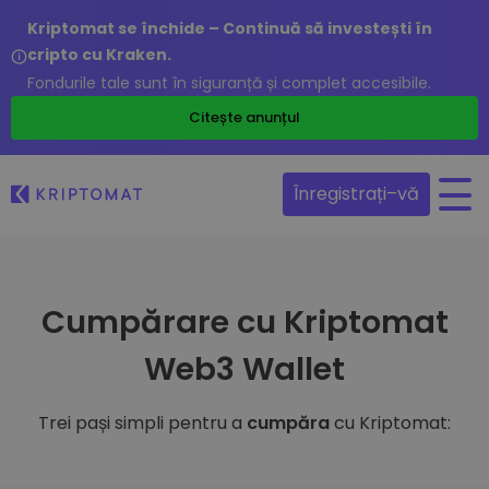
Kriptomat se închide – Continuă să investești în
cripto cu Kraken.
Fondurile tale sunt în siguranță și complet accesibile.
Citește anunțul
Înregistrați–vă
Cumpărare cu Kriptomat
Web3 Wallet
Trei pași simpli pentru a
cumpăra
cu Kriptomat: