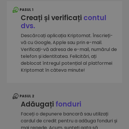
PASUL 1
Creați și verificați
contul
dvs.
Descărcați aplicația Kriptomat. Înscrieți-
vă cu Google, Apple sau prin e-mail.
Verificați-vă adresa de e-mail, numărul de
telefon și identitatea. Felicitări, ați
deblocat întregul potențial al platformei
Kriptomat în câteva minute!
PASUL 2
Adăugați
fonduri
Faceți o depunere bancară sau utilizați
cardul de credit pentru a adăuga fonduri și
mai repede. Acum, sunteți gata să