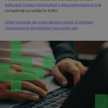
Adăugați fonduri efectuând o depunere bancară
și
cumpărați cu soldul în EURO.
Aflați noțiunile de bază despre Web3 și obțineți
răspunsuri la întrebările frecvente aici
.