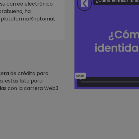
mat
 su correo electrónico,
iptomonedas
horabuena, ha
a plataforma Kriptomat
ersiones
ia cripto
jeta de crédito para
, estás listo para
as con la cartera Web3