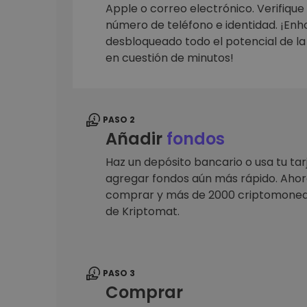
Monedero Kripto
Apple o correo electrónico. Verifique
Un monedero de cr
número de teléfono e identidad. ¡En
seguro y sencillo
desbloqueado todo el potencial de l
Explorador de inv
en cuestión de minutos!
Encuentra tu estrateg
PASO 2
Añadir
fondos
Haz un depósito bancario o usa tu tar
agregar fondos aún más rápido. Ahora
comprar y más de 2000 criptomoned
de Kriptomat.
PASO 3
Comprar