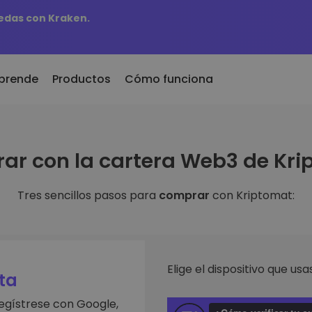
edas con Kraken.
prende
Productos
Cómo funciona
r
KriptoEarn
Al
ar con la cartera Web3 de Kri
dos recientemente
Gana recompensas con tus
Ac
 recién añadidos a
criptomonedas
ti
mat
fa
Tres sencillos pasos para
comprar
con Kriptomat:
Bóveda
biera comprado 100€
Ex
Ahorra criptomonedas para tu
futuro
De
aldría
es de
in
Compra recurrente
An
Inversiones programadas
Elige el dispositivo que usas
ntes
regularmente (DCA)
Pe
ta
 de invertir en
re
egístrese con Google,