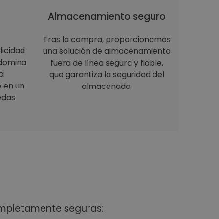
Almacenamiento seguro
Tras la compra, proporcionamos
licidad
una solución de almacenamiento
 domina
fuera de línea segura y fiable,
a
que garantiza la seguridad del
e en un
almacenado.
edas
ompletamente seguras: