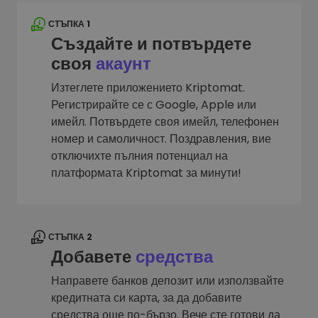
СТЪПКА 1
Създайте и потвърдете
своя
акаунт
Изтеглете приложението Kriptomat.
Регистрирайте се с Google, Apple или
имейл. Потвърдете своя имейл, телефонен
номер и самоличност. Поздравления, вие
отключихте пълния потенциал на
платформата Kriptomat за минути!
СТЪПКА 2
Добавете
средства
Направете банков депозит или използвайте
кредитната си карта, за да добавите
средства още по-бързо. Вече сте готови да