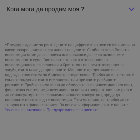
Кога мога да продам моя ?
*Предупреждение за риск: Цените на цифровите активи са изложени на
висок пазарен риск и волатилност на цените. Стойността на Вашата
инвестиция може да се понижи или повиши и да не си възвърнете
инвестираната сума. Вие носите пълната отговорност за
инвестиционните си решения и Криптомат не носи отговорност за
загуби, които може да претърпите. Миналото представяне не е
надежден показател за бъдещото представяне. Трябва да инвестирате
само в продукти, с които сте запознати и при които разбирате
рисковете. Трябва внимателно да обмислите своя инвестиционен опит,
финансово състояние, инвестиционни цели и толерантност към риск и
да се консултирате с независим финансов консултант, преди да
направите каквато и да е инвестиция. Този материал не трябва да се
тълкува като финансов съвет. За повече информация вижте нашите
Условия за ползване
и
Предупреждение за рискове
.