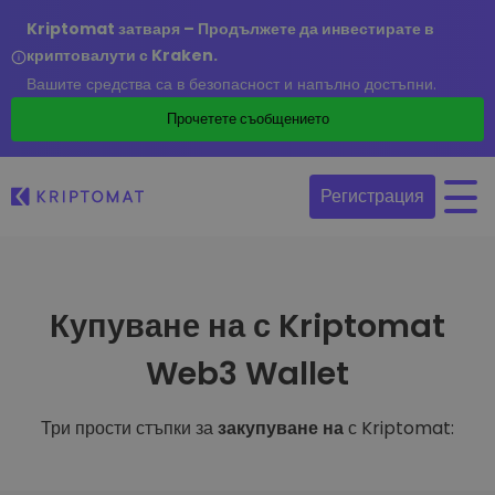
Kriptomat затваря – Продължете да инвестирате в
криптовалути с Kraken.
Вашите средства са в безопасност и напълно достъпни.
Прочетете съобщението
Регистрация
Купуване на с Kriptomat
Web3 Wallet
Три прости стъпки за
закупуване на
с Kriptomat: