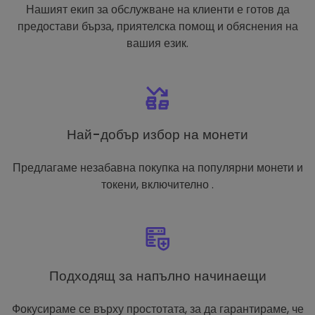
Нашият екип за обслужване на клиенти е готов да
предостави бърза, приятелска помощ и обяснения на
вашия език.
Най-добър избор на монети
Предлагаме незабавна покупка на популярни монети и
токени, включително .
Подходящ за напълно начинаещи
Фокусираме се върху простотата, за да гарантираме, че