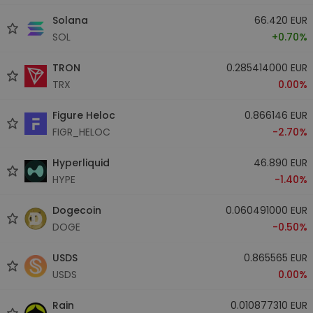
Solana
66.420 EUR
SOL
+0.70%
TRON
0.285414000 EUR
TRX
0.00%
Figure Heloc
0.866146 EUR
FIGR_HELOC
-2.70%
Hyperliquid
46.890 EUR
HYPE
-1.40%
Dogecoin
0.060491000 EUR
DOGE
-0.50%
USDS
0.865565 EUR
USDS
0.00%
Rain
0.010877310 EUR