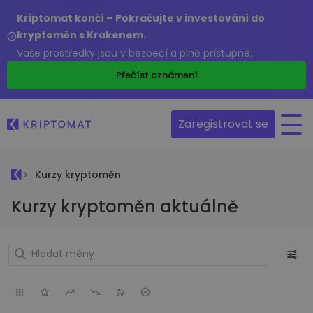
Kriptomat končí – Pokračujte v investování do
kryptoměn s Krakenem.
Vaše prostředky jsou v bezpečí a plně přístupné.
Přečíst oznámení
Zaregistrovat se
Kurzy kryptoměn
Kurzy kryptoměn aktuálně