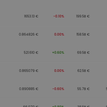
eur d'investissement
1653.13 €
-0.10%
199.5B €
stratégie crypto
0.864826 €
0.00%
158.5B €
521.610 €
+0.60%
69.5B €
0.865079 €
0.00%
62.5B €
0.890885 €
-0.60%
55.7B €
66.070 €
+0.80%
38.5B €