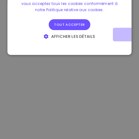
vous acceptez tous les cookies conformément à
0.865095 €
0.00%
3.4B €
notre Politique relative aux cookies.
TOUT ACCEPTER
AFFICHER LES DÉTAILS
STRICTEMENT NÉCESSAIRES
PERFORMANCE
CIBLAGE
FONCTIONNALITÉ