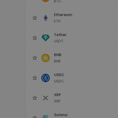
BTC
sécurisé
Explorat
Ethereum
Trouve ta 
ETH
Tether
USDT
BNB
BNB
USDC
USDC
XRP
XRP
Solana