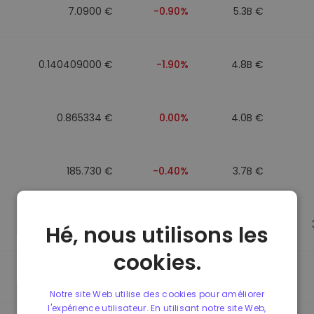
7.0900 €
-0.90%
5.3B €
0.140409000 €
-1.90%
4.8B €
0.865334 €
0.00%
4.0B €
185.730 €
-0.40%
3.7B €
0.865269 €
+0.10%
3.5B €
Hé, nous utilisons les
cookies.
0.087068000 €
+6.20%
3.4B €
Notre site Web utilise des cookies pour améliorer
l'expérience utilisateur. En utilisant notre site Web,