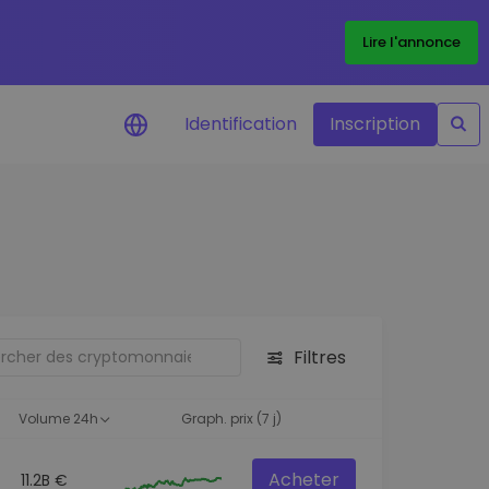
Lire l'annonce
Identification
Inscription
Alertes de prix
Mise à jour en temps réel du prix de
vos jetons préférés
Explorer les actifs
Découvrir les opportunités
d'investissement
Filtres
Portefeuille données
analytiques
Volume 24h
Graph. prix (7 j)
Des informations pertinentes pour
des performances optimales
Acheter
11.2B €