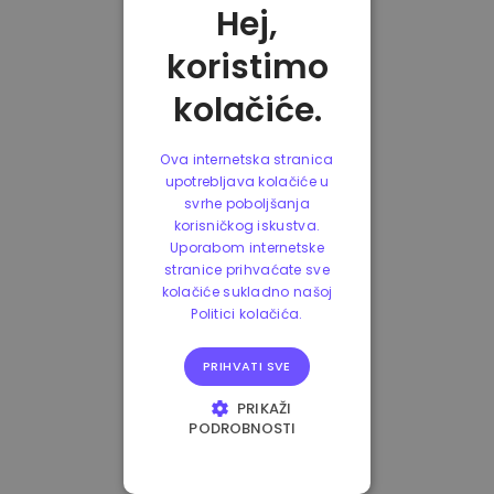
Hej,
koristimo
kolačiće.
Ova internetska stranica
upotrebljava kolačiće u
svrhe poboljšanja
korisničkog iskustva.
Uporabom internetske
stranice prihvaćate sve
kolačiće sukladno našoj
Politici kolačića.
PRIHVATI SVE
PRIKAŽI
PODROBNOSTI
NUŽNO POTREBNI
KOLAČIĆI