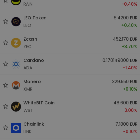
RAIN
-0.40%
LEO Token
8.4200 EUR
LEO
+0.40%
Zcash
452.170 EUR
ZEC
+3.70%
Cardano
0.170149000 EUR
ADA
-1.40%
Monero
329.550 EUR
XMR
+0.10%
WhiteBIT Coin
48.600 EUR
WBT
0.00%
Chainlink
7.1800 EUR
LINK
-0.10%