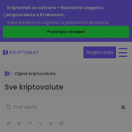
Kriptomat se zatvara – Nastavite ulagati u
kriptovalute s Krakenom.
Vaša sredstva su sigurna i u potpunosti dostupna.
Pročitajte obavijest
Registracija
Cijene kriptovaluta
Sve kriptovalute