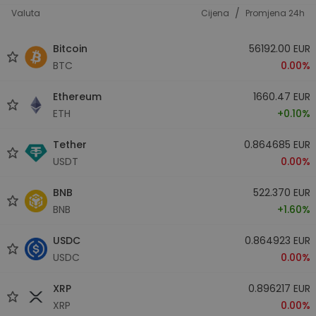
/
Valuta
Cijena
Promjena 24h
Bitcoin
56192.00 EUR
BTC
0.00%
Ethereum
1660.47 EUR
ETH
+0.10%
Tether
0.864685 EUR
USDT
0.00%
BNB
522.370 EUR
BNB
+1.60%
USDC
0.864923 EUR
USDC
0.00%
XRP
0.896217 EUR
XRP
0.00%