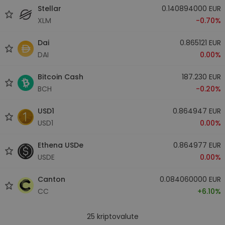
Stellar
0.140894000 EUR
XLM
-0.70%
Dai
0.865121 EUR
DAI
0.00%
Bitcoin Cash
187.230 EUR
BCH
-0.20%
USD1
0.864947 EUR
USD1
0.00%
Ethena USDe
0.864977 EUR
USDE
0.00%
Canton
0.084060000 EUR
CC
+6.10%
25
kriptovalute