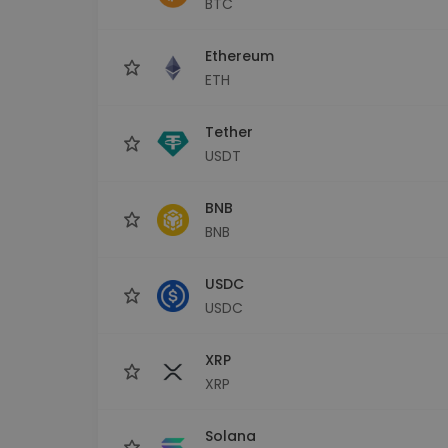
BTC
Сигурен и опростен порт
криптовалута
Ethereum
Инвестиционен изсле
Намери своята крипто ст
ETH
Tether
USDT
BNB
BNB
USDC
USDC
XRP
XRP
Solana