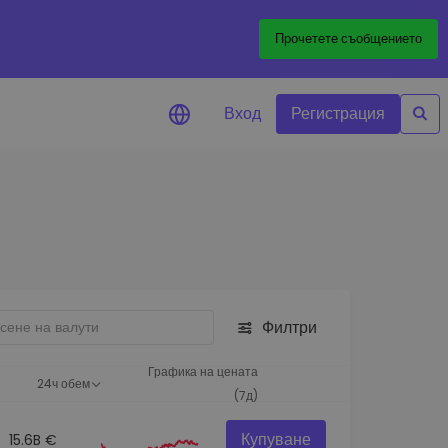
Прочетете съобщението
Вход
Регистрация
али за цените
лизации на цените на
ите ви токени в реално време
леждане на активи
йте възможности за
тиции
Филтри
из на портфолио
игентни прозрения за
Графика на цената
24ч обем
алнo изпълнение
(7д)
Купуване
15.6B €