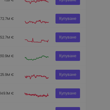
Купуване
272.7M €
Купуване
252.7M €
Купуване
210.9M €
Купуване
325.9M €
Купуване
149.1M €