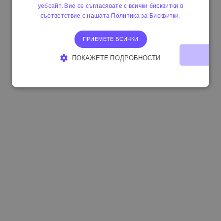
уебсайт, Вие се съгласявате с всички бисквитки в
1.160000 €
-4.10%
3.2B €
съответствие с нашата Политика за Бисквитки.
ПРИЕМЕТЕ ВСИЧКИ
ПОКАЖЕТЕ ПОДРОБНОСТИ
СТРОГО НЕОБХОДИМО
ЕФЕКТИВНОСТ
ТАРГЕТИРАНЕ
ФУНКЦИОНАЛНОСТ