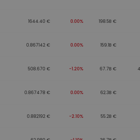
фейл за
довател
1644.40 €
0.00%
198.5B €
ратегия
0.867142 €
0.00%
159.1B €
508.670 €
-1.20%
67.7B €
0.867478 €
0.00%
62.3B €
0.882192 €
-2.10%
55.2B €
62.980 €
-1.10%
36.7B €