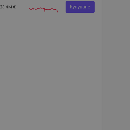
Купуване
23.4M €