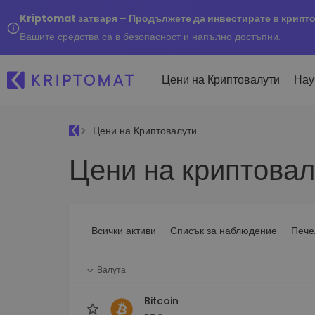
Kriptomat затваря – Продължете да инвестирате в крипт
Вашите средства са в безопасност и напълно достъпни.
Цени на Криптовалути
Нау
Цени на Криптовалути
Наско
Цени на криптовал
Послед
Купуване и продаване
Всички цени
Kripto
криптовалута
Над 300+ криптовалути
Купете 300+ криптовалу
Ако бя
Топ печеливши & губещи
...днес
Размяна на криптовал
Намерете възможности за
Всички активи
Списък за наблюдение
Пече
Над 1 000 опции за двойк
инвестиране
Интелигентни портфо
Валута
Интелигентен начин за 
в криптовалути
Bitcoin
Kriptomat Портфейл