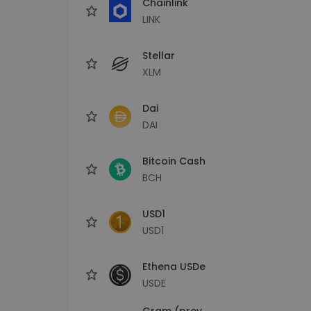
Chainlink
LINK
Stellar
XLM
Dai
DAI
Bitcoin Cash
BCH
USD1
USD1
Ethena USDe
USDE
Gram (prev.