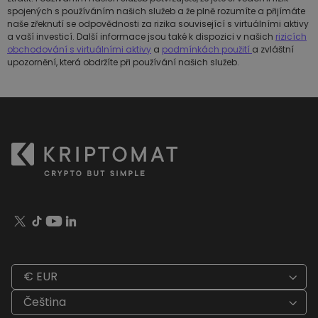
spojených s používáním našich služeb a že plně rozumíte a přijímáte
naše zřeknutí se odpovědnosti za rizika související s virtuálními aktivy
a vaší investicí. Další informace jsou také k dispozici v našich
rizicích
obchodování s virtuálními aktivy
a
podmínkách použití
a zvláštní
upozornění, která obdržíte při používání našich služeb.
€ EUR
Čeština