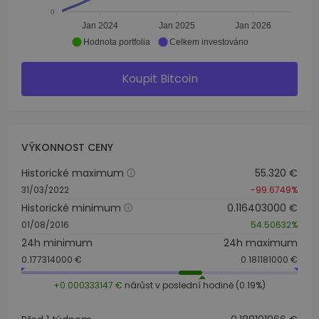
0
Jan 2024
Jan 2025
Jan 2026
Hodnota portfolia
Celkem investováno
Koupit Bitcoin
VÝKONNOST CENY
Historické maximum
55.320 €
31/03/2022
-99.6749%
Historické minimum
0.116403000 €
01/08/2016
54.50632%
24h minimum
24h maximum
0.177314000 €
0.181181000 €
+0.000333147 €
nárůst v poslední hodině (0.19%)