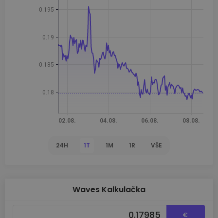
24H
1T
1M
1R
VŠE
Waves Kalkulačka
€