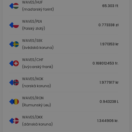
WAVES/HUF
65.303 ft
(maďarský forint)
WAVES/PLN
0.773338 zł
(Polský zlotý)
WAVES/SEK
1.971353 kr
(švédská koruna)
WAVES/CHF
0.168012453 fr.
(švýcarský frank)
WAVES/NOK
1.977917 kr
(norská koruna)
WAVES/RON
0.943238 L
(Rumunský Leu)
WAVES/DKK
1.344906 kr.
(dánská koruna)