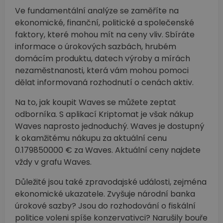
Ve fundamentální analýze se zaměříte na
ekonomické, finanční, politické a společenské
faktory, které mohou mít na ceny vliv. Sbíráte
informace o úrokových sazbách, hrubém
domácím produktu, datech výroby a mírách
nezaměstnanosti, která vám mohou pomoci
dělat informovaná rozhodnutí o cenách aktiv.
Na to, jak koupit Waves se můžete zeptat
odborníka. S aplikací Kriptomat je však nákup
Waves naprosto jednoduchý. Waves je dostupný
k okamžitému nákupu za aktuální cenu
0.179850000 € za Waves. Aktuální ceny najdete
vždy v grafu Waves.
Důležité jsou také zpravodajské události, zejména
ekonomické ukazatele. Zvyšuje národní banka
úrokové sazby? Jsou do rozhodování o fiskální
politice voleni spíše konzervativci? Narušily bouře