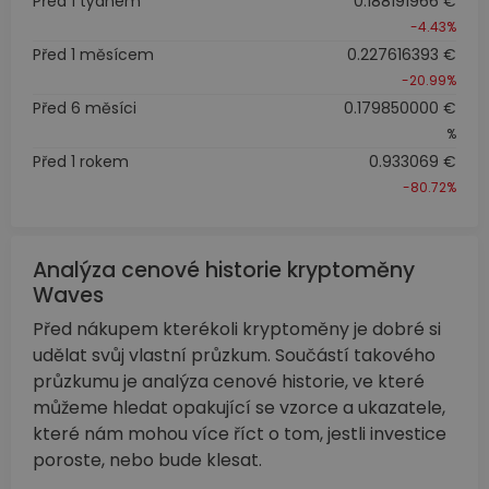
Před 1 týdnem
0.188191966 €
-4.43%
Před 1 měsícem
0.227616393 €
-20.99%
Před 6 měsíci
0.179850000 €
%
Před 1 rokem
0.933069 €
-80.72%
Analýza cenové historie kryptoměny
Waves
Před nákupem kterékoli kryptoměny je dobré si
udělat svůj vlastní průzkum. Součástí takového
průzkumu je analýza cenové historie, ve které
můžeme hledat opakující se vzorce a ukazatele,
které nám mohou více říct o tom, jestli investice
poroste, nebo bude klesat.