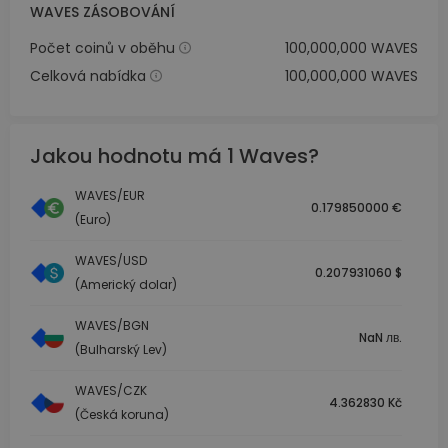
WAVES ZÁSOBOVÁNÍ
Počet coinů v oběhu
100,000,000 WAVES
Celková nabídka
100,000,000 WAVES
Jakou hodnotu má 1 Waves?
WAVES/EUR
0.179850000 €
(Euro)
WAVES/USD
0.207931060 $
(Americký dolar)
WAVES/BGN
NaN лв.
(Bulharský Lev)
WAVES/CZK
4.362830 Kč
(Česká koruna)