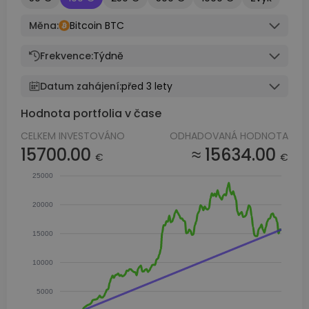
Měna:
Bitcoin BTC
Frekvence:
Týdně
Datum zahájení:
před 3 lety
Hodnota portfolia v čase
CELKEM INVESTOVÁNO
ODHADOVANÁ HODNOTA
15700.00
≈ 15634.00
€
€
25000
20000
15000
10000
5000