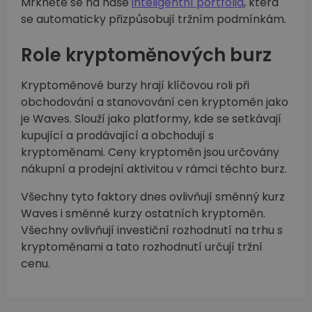
Mrkněte se na naše
inteligentní portfolia
, která
se automaticky přizpůsobují tržním podmínkám.
Role kryptoměnových burz
Kryptoměnové burzy hrají klíčovou roli při
obchodování a stanovování cen kryptoměn jako
je Waves. Slouží jako platformy, kde se setkávají
kupující a prodávající a obchodují s
kryptoměnami. Ceny kryptoměn jsou určovány
nákupní a prodejní aktivitou v rámci těchto burz.
Všechny tyto faktory dnes ovlivňují směnný kurz
Waves i směnné kurzy ostatních kryptoměn.
Všechny ovlivňují investiční rozhodnutí na trhu s
kryptoměnami a tato rozhodnutí určují tržní
cenu.