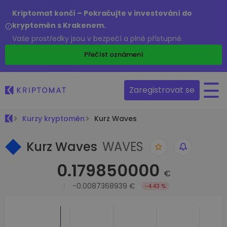
Kriptomat končí – Pokračujte v investování do
kryptoměn s Krakenem.
Vaše prostředky jsou v bezpečí a plně přístupné.
Přečíst oznámení
Zaregistrovat se
Kurzy kryptoměn
Kurz Waves
Kurz Waves
WAVES
0.179850000
€
-0.0087368939 €
-4.43 %