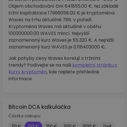
Objem obchodování činí 641855.00 €. Na základě
tržní kapitalizace 17986058.00 € je kryptoměna
Waves na trhu aktuálně 786. v pořadí.
Kryptoměna Waves má aktuálně v oběhu
100000000.00 WAVES mincí. Nejvyšší
zaznamenaný kurz Waves je 55.320 €. A nejnižší
zaznamenaný kurz WAVES je 0.116403000 €.
Jak pohyby ceny Waves korelují s tržními
trendy? Podívejte se na naši
kompletní stránku s
kurzy kryptoměn
, kde najdete přehledné
informace.
Bitcoin DCA kalkulačka
Částka nákupu:
50 €
100 €
250 €
500 €
1000 €
Zvyk