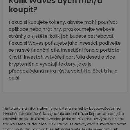
Kolik Waves bych měl/a
koupit?
Pokud si kupujete tokeny, abyste mohli používat
aplikace nebo hrát hry, prozkoumejte webové
stránky a zjistěte, kolik jich budete potřebovat.
Pokud si Waves pořizujete jako investici, podívejte
se na své finanční cíle, investiční fond a portfolio.
Chytří investoři vytvářejí portfolia deseti a více
kryptoměn a vyvažují faktory, jako je
předpokládaná míra růstu, volatilita, část trhu a
další.
Tento text má informativní charakter a neměl by být považován za
investiční doporučení. Nevyjadřuje osobní názor Kriptomatu ani jeho
zaměstnanců. Jakákoli investice je riskantní a minulé výnosy nejsou
zárukou těch budoucích. Riskujte pouze aktiva, která si můžete dovolit
ztratit. Používáním našich služeb potvrzujete, že jste si vědomi rizik