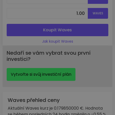
WAVES
Koupit Waves
Jak koupit Waves
Nedaří se vám vybrat svou první
investici?
Vytvořte si svůj investiční plán
Waves přehled ceny
Aktuální Waves kurz je 0.179850000 €. Hodnota
se během posledních 24 hodin změnila o -0.55 %.