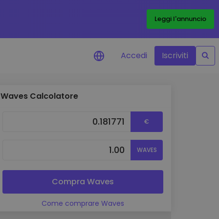
Leggi l'annuncio
Accedi
Iscriviti
Waves Calcolatore
di prezzo
menti dei prezzi in tempo
€
 tuoi token preferiti
 asset
WAVES
pportunità di investimento
 dei dati del
oglio
Compra Waves
ioni utili per performance
Come comprare Waves