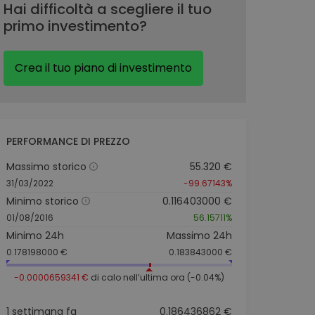
Hai difficoltà a scegliere il tuo
primo investimento?
Crea il tuo piano di investimento
PERFORMANCE DI PREZZO
Massimo storico
55.320 €
31/03/2022
-99.67143%
Minimo storico
0.116403000 €
01/08/2016
56.15711%
Minimo 24h
Massimo 24h
0.178198000 €
0.183843000 €
-0.0000659341 €
di calo nell’ultima ora (-0.04%)
1 settimana fa
0.186436862 €