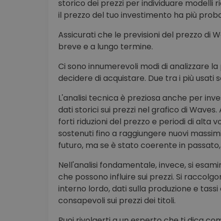
storico dei prezzi per individuare modelli 
il prezzo del tuo investimento ha più probab
Assicurati che le previsioni del prezzo di 
breve e a lungo termine.
Ci sono innumerevoli modi di analizzare la 
decidere di acquistare. Due tra i più usati 
L'analisi tecnica è preziosa anche per inve
dati storici sui prezzi nel grafico di Wave
forti riduzioni del prezzo e periodi di alta 
sostenuti fino a raggiungere nuovi massimi
futuro, ma se è stato coerente in passato, 
Nell'analisi fondamentale, invece, si esamina
che possono influire sui prezzi. Si raccolg
interno lordo, dati sulla produzione e tass
consapevoli sui prezzi dei titoli.
Puoi rivolgerti a un esperto che ti dica