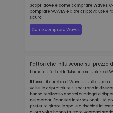
Scopri
dove e come comprare Waves
. 
comprare WAVES e altre criptovalute è fac
sicuro.
Come comprare Waves
Fattori che influiscono sul prezzo 
Numerosi fattori influiscono sul valore di 
Il tasso di cambio di Waves a volte varia 
volte, le criptovalute si spostano in dire
hanno realizzato enormi guadagni a dispet
nei mercati finanziari internazionali. Ciò p
preferito girare le spalle a rischiosi inves
a loro volta hanno fruttato vantaggi storic