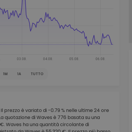
to
1M
1A
TUTTO
Il prezzo è variato di -0.79 % nelle ultime 24 ore
 La quotazione di Waves è 776 basata su una
 €. Waves ha una quantità circolante di
istrato da Waves è 55.320 €. Il prezzo più basso