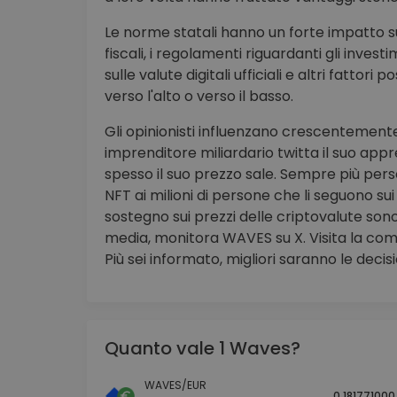
Le norme statali hanno un forte impatto sul
fiscali, i regolamenti riguardanti gli investim
sulle valute digitali ufficiali e altri fatto
verso l'alto o verso il basso.
Gli opinionisti influenzano crescentemente
imprenditore miliardario twitta il suo ap
spesso il suo prezzo sale. Sempre più per
NFT ai milioni di persone che li seguono sui s
sostegno sui prezzi delle criptovalute sono
media, monitora WAVES su X. Visita la com
Più sei informato, migliori saranno le decisi
Quanto vale 1 Waves?
WAVES/EUR
0.181771000