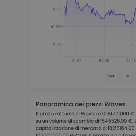
Scoperta investimenti
Trova la tua strategia cryp
24H
1S
Panoramica dei prezzi Waves
Il prezzo attuale di Waves è 0.181771000 €. 
su un volume di scambio di 1545526.00 €.
capitalizzazione di mercato di 18216164.00
100000000.00 WAVES. Il prezzo più alto reg