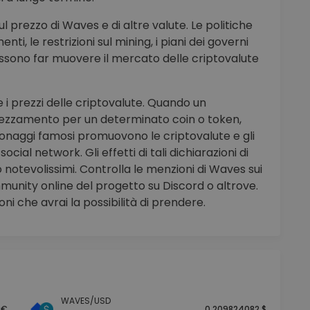
 prezzo di Waves e di altre valute. Le politiche
enti, le restrizioni sul mining, i piani dei governi
ri possono far muovere il mercato delle criptovalute
 i prezzi delle criptovalute. Quando un
prezzamento per un determinato coin o token,
sonaggi famosi promuovono le criptovalute e gli
ocial network. Gli effetti di tali dichiarazioni di
 notevolissimi. Controlla le menzioni di Waves sui
munity online del progetto su Discord o altrove.
oni che avrai la possibilità di prendere.
WAVES/USD
 €
0.209824082 $