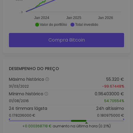
0
Jan 2024
Jan 2025
Jan 2026
Valor do portfólio
Total investido
Compra Bitcoin
DESEMPENHO DO PREÇO
Máximo histórico
55.320 €
31/03/2022
-99.67448%
Mínimo histórico
0.116403000 €
01/08/2016
54.70554%
24 timmars lägsta
24h altíssimo
0.178236000 €
0.180975000 €
+0.000368718 €
aumento na última hora (0.21%)