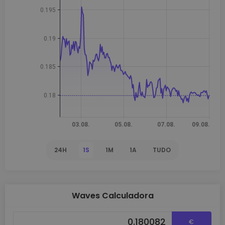
24H
1S
1M
1A
TUDO
Waves Calculadora
€