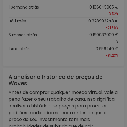
1 Semana atrás
0.186645965 €
-3.52%
Há 1 mês
0.228992248 €
-21.36%
6 meses atrás
0.180082000 €
%
1 Ano atrás
0.959240 €
-81.23%
A analisar o histórico de preços de
Waves
Antes de comprar qualquer moeda virtual, vale a
pena fazer o seu trabalho de casa. Isso significa
analisar o histórico de preços para procurar
padrões e indicadores recorrentes de que o
preço do seu investimento tem mais
probabilidades de subir do que de cair.