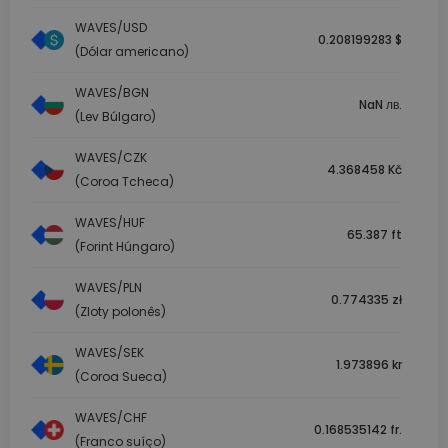
WAVES/USD
0.208199283 $
(Dólar americano)
WAVES/BGN
NaN лв.
(Lev Búlgaro)
WAVES/CZK
4.368458 Kč
(Coroa Tcheca)
WAVES/HUF
65.387 ft
(Forint Húngaro)
WAVES/PLN
0.774335 zł
(Zloty polonês)
WAVES/SEK
1.973896 kr
(Coroa Sueca)
WAVES/CHF
0.168535142 fr.
(Franco suíço)