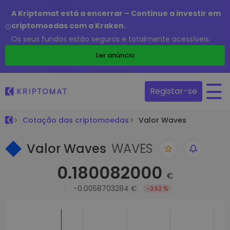
A Kriptomat está a encerrar – Continue a investir em
criptomoedas com a Kraken.
Os seus fundos estão seguros e totalmente acessíveis.
Ler anúncio
Registar-se
Cotação das criptomoedas
Valor Waves
Valor Waves
WAVES
0.180082000
€
-0.0058703284 €
-3.52 %