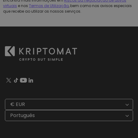
Encontra mais informações em
Riscos da negociação de ativos
virtuais
e nos
Termos de Utilização
, bem como nos avisos especiais
que recebe ao utilizar os nossos serviços.
€ EUR
Português