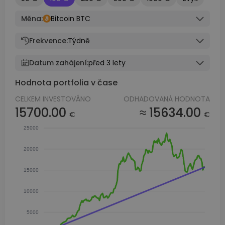
Měna:
Bitcoin BTC
Frekvence:
Týdně
Datum zahájení:
před 3 lety
Hodnota portfolia v čase
CELKEM INVESTOVÁNO
ODHADOVANÁ HODNOTA
15700.00
≈ 15634.00
€
€
25000
20000
15000
10000
5000