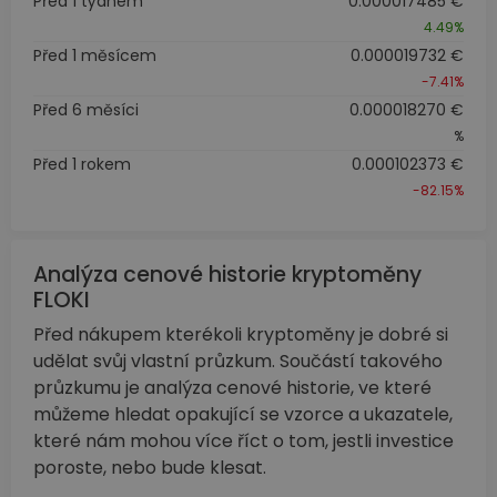
Před 1 týdnem
0.000017485 €
4.49%
Před 1 měsícem
0.000019732 €
-7.41%
Před 6 měsíci
0.000018270 €
%
Před 1 rokem
0.000102373 €
-82.15%
Analýza cenové historie kryptoměny
FLOKI
Před nákupem kterékoli kryptoměny je dobré si
udělat svůj vlastní průzkum. Součástí takového
průzkumu je analýza cenové historie, ve které
můžeme hledat opakující se vzorce a ukazatele,
které nám mohou více říct o tom, jestli investice
poroste, nebo bude klesat.