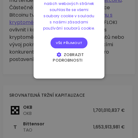
má tendenci sledovat
cenové pohyby Bitcoinu
.
našich webových stránek
Částečně je to proto, že tržní kapitalizace
souhlasíte se všemi
Bitcoinu tvoří více než třetinu celého
trhu s
soubory cookie v souladu
kryptoměnami
. Kromě toho může kurz FLOKI
s našimi zásadami
používání souborů cookie.
ovlivnit i konkurenční prostředí na trhu s
kryptoměnami. Vstup nových konkurentů nebo
VŠE PŘIJMOUT
vývoj pokročilejších technologií stávajícími
konkurenty může představovat riziko pro
ZOBRAZIT
postavení kryptoměny FLOKI na trhu.
PODROBNOSTI
NEZBYTNĚ NUTNÉ
SOUBORY
VÝKONOVÉ
SOUBORY
SROVNATELNÁ TRŽNÍ KAPITALIZACE
SOUBORY CÍLENÍ
OKB
FUNKČNÍ SOUBORY
1,701,010,837 €
OKB
Bittensor
1,653,913,981 €
TAO