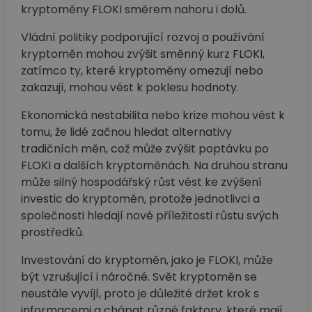
kryptoměny FLOKI směrem nahoru i dolů.
Vládní politiky podporující rozvoj a používání
kryptoměn mohou zvýšit směnný kurz FLOKI,
zatímco ty, které kryptoměny omezují nebo
zakazují, mohou vést k poklesu hodnoty.
Ekonomická nestabilita nebo krize mohou vést k
tomu, že lidé začnou hledat alternativy
tradičních měn, což může zvýšit poptávku po
FLOKI a dalších kryptoměnách. Na druhou stranu
může silný hospodářský růst vést ke zvýšení
investic do kryptoměn, protože jednotlivci a
společnosti hledají nové příležitosti růstu svých
prostředků.
Investování do kryptoměn, jako je FLOKI, může
být vzrušující i náročné. Svět kryptoměn se
neustále vyvíjí, proto je důležité držet krok s
informacemi a chápat různé faktory, které mají