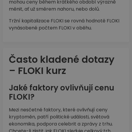
mohou ceny během krátkého období výrazně
měnit, ať už směrem nahoru, nebo dolů.
Tržní kapitalizace FLOKI se rovná hodnotě FLOKI
vynásobené počtem FLOKI v oběhu.
Často kladené dotazy
– FLOKI kurz
Jaké faktory ovlivňují cenu
FLOKI?
Mezi nesčetné faktory, které ovlivňují ceny
kryptoměn, patří politické události, světová
ekonomika, podpora celebrit a zprávy z trhu.
Chcete-li zjistit, jak FLOKI sleduje celkový trh,