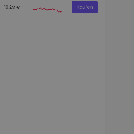
Kaufen
18.2M €