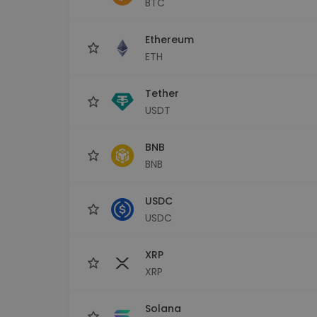
BTC
Investitions-Explorer
Finde deine Krypto-Strategie
Ethereum
ETH
Tether
USDT
BNB
BNB
USDC
USDC
XRP
XRP
Solana