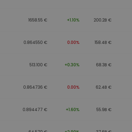
1658.55 €
+1.10%
200.2B €
0.864550 €
0.00%
158.4B €
513.100 €
+0.30%
68.3B €
0.864736 €
0.00%
62.4B €
0.894477 €
+1.60%
55.9B €
64.570 €
+2.90%
37.6B €