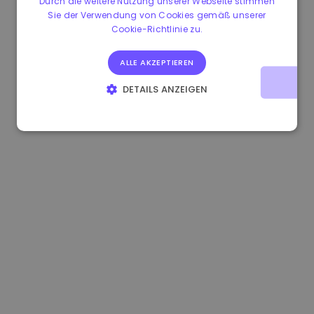
Durch die weitere Nutzung unserer Webseite stimmen
Sie der Verwendung von Cookies gemäß unserer
1.170000 €
+2.60%
3.2B €
Cookie-Richtlinie zu.
ALLE AKZEPTIEREN
DETAILS ANZEIGEN
UNBEDINGT ERFORDERLICH
PERFORMANCE
TARGETING
FUNKTIONALITÄT