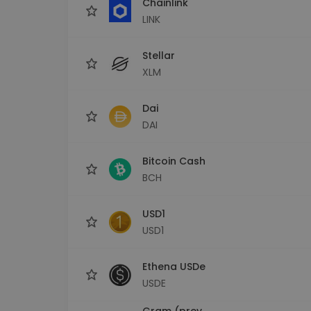
Chainlink
LINK
Stellar
XLM
Dai
DAI
Bitcoin Cash
BCH
USD1
USD1
Ethena USDe
USDE
Gram (prev.