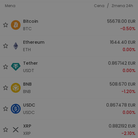
/
Mena
Cena
Zmena 24h
Bitcoin
55678.00 EUR
BTC
-0.50%
Ethereum
1644.40 EUR
ETH
0.00%
Tether
0.867142 EUR
USDT
0.00%
BNB
508.670 EUR
BNB
-1.20%
USDC
0.867478 EUR
USDC
0.00%
XRP
0.882192 EUR
XRP
-2.10%