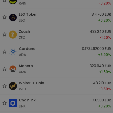
RAIN
-0.20%
LEO Token
8.4700 EUR
LEO
+0.20%
Zcash
433.240 EUR
ZEC
-1.20%
Cardano
0.173462000 EUR
ADA
+6.90%
Monero
320.640 EUR
XMR
+1.60%
WhiteBIT Coin
48.210 EUR
WBT
-0.50%
Chainlink
7.0500 EUR
LINK
+0.20%