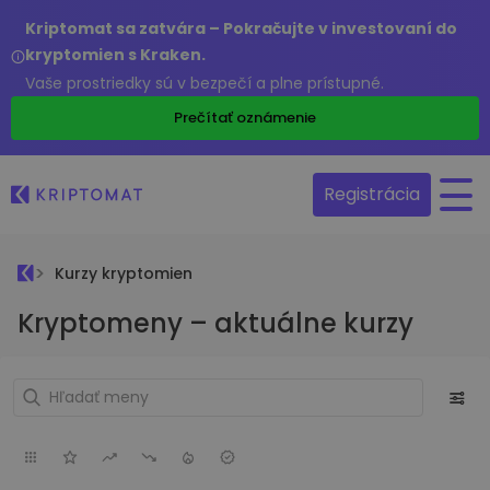
Kriptomat sa zatvára – Pokračujte v investovaní do
kryptomien s Kraken.
Vaše prostriedky sú v bezpečí a plne prístupné.
Prečítať oznámenie
Registrácia
Kurzy kryptomien
Kryptomeny – aktuálne kurzy