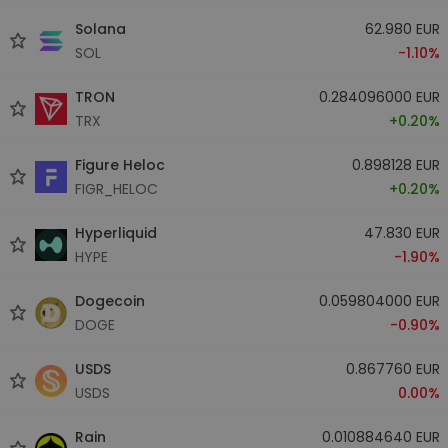
Solana
62.980 EUR
SOL
-1.10%
TRON
0.284096000 EUR
TRX
+0.20%
Figure Heloc
0.898128 EUR
FIGR_HELOC
+0.20%
Hyperliquid
47.830 EUR
HYPE
-1.90%
Dogecoin
0.059804000 EUR
DOGE
-0.90%
USDS
0.867760 EUR
USDS
0.00%
Rain
0.010884640 EUR