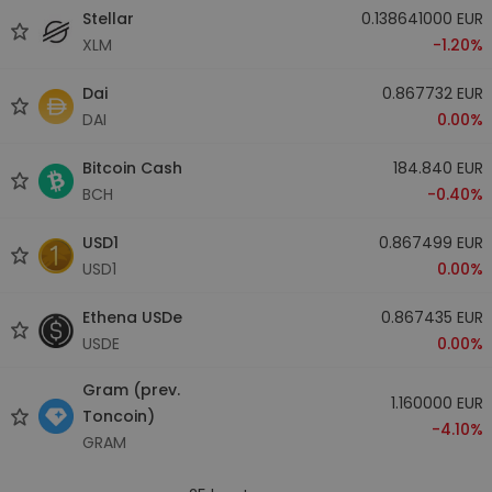
Stellar
0.138641000 EUR
XLM
-1.20%
Dai
0.867732 EUR
DAI
0.00%
Bitcoin Cash
184.840 EUR
BCH
-0.40%
USD1
0.867499 EUR
USD1
0.00%
Ethena USDe
0.867435 EUR
USDE
0.00%
Gram (prev.
1.160000 EUR
Toncoin)
-4.10%
GRAM