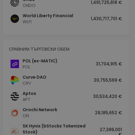
1,491,725,818 €
ONDO
World Liberty Financial
1,430,717,701 €
WLFI
СРАВНИМ ТЪРГОВСКИ ОБЕМ
POL (ex-MATIC)
31,704,915 €
POL
Curve DAO
30,755,569 €
CRV
Aptos
30,534,420 €
APT
Orochi Network
28,185,652 €
ON
SK Hynix (bStocks Tokenized
27,386,001
Stock)
€