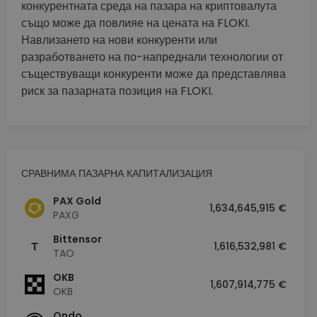
конкурентната среда на пазара на криптовалута
също може да повлияе на цената на FLOKI.
Навлизането на нови конкуренти или
разработването на по-напреднали технологии от
съществуващи конкуренти може да представлява
риск за пазарната позиция на FLOKI.
СРАВНИМА ПАЗАРНА КАПИТАЛИЗАЦИЯ
PAX Gold
1,634,645,915 €
PAXG
Bittensor
1,616,532,981 €
TAO
OKB
1,607,914,775 €
OKB
Ondo