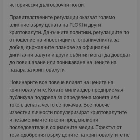
исторически дългосрочни ползи.
Правителствените регулации оказват голямо
влияние върху цената на FLOKI и други
криптовалути. Данъчните политики, регулациите по
отношение на инвестициите, ограниченията за
добив, държавните планове за официални
дигитални валути и други събития могат да доведат
до повишаване или понижаване на цените на
пазара за криптовалути.
Новинарите все повече влияят на цените на
криптовалутите. Когато милиардер предприемач
публикува подкрепа за определена монета или
токен, цената често се покачва. Все повече
известни личности популяризират криптовалутите
и незаменимите токени пред милиони
последователи в социалните медии. Ефектът от
тези одобрения върху цените на криптовалутите не