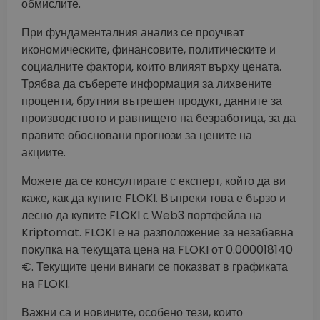
обмислите.
При фундаменталния анализ се проучват
икономическите, финансовите, политическите и
социалните фактори, които влияят върху цената.
Трябва да съберете информация за лихвените
проценти, брутния вътрешен продукт, данните за
производството и равнището на безработица, за да
правите обосновани прогнози за цените на
акциите.
Можете да се консултирате с експерт, който да ви
каже, как да купите FLOKI. Въпреки това е бързо и
лесно да купите FLOKI с Web3 портфейла на
Kriptomat. FLOKI е на разположение за незабавна
покупка на текущата цена на FLOKI от 0.000018140
€. Текущите цени винаги се показват в графиката
на FLOKI.
Важни са и новините, особено тези, които