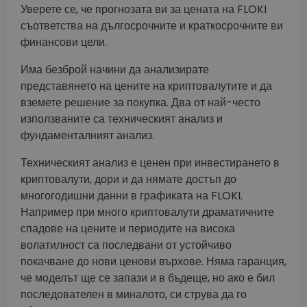
Уверете се, че прогнозата ви за цената на FLOKI
съответства на дългосрочните и краткосрочните ви
финансови цели.
Има безброй начини да анализирате
представянето на цените на криптовалутите и да
вземете решение за покупка. Два от най-често
използваните са техническият анализ и
фундаменталният анализ.
Техническият анализ е ценен при инвестирането в
криптовалути, дори и да нямате достъп до
многогодишни данни в графиката на FLOKI.
Например при много криптовалути драматичните
спадове на цените и периодите на висока
волатилност са последвани от устойчиво
покачване до нови ценови върхове. Няма гаранция,
че моделът ще се запази и в бъдеще, но ако е бил
последователен в миналото, си струва да го