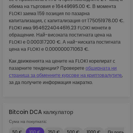
обема на търговия е 16449695.00 €. В момента
FLOKI заема 159 позиция по пазарна
капитализация, с капитализация от 175051978.00 €.
FLOKI има 9646224044616.23 FLOKI монети в
обращение. Най-високата постигната цена на
FLOKI е 0.000317200 €. А най-ниската постигната
цена на FLOKI е 0.000000071063 €.
Как движенията на цените на FLOKI корелират с
пазарните тенденции? Проверете
обширната ни
страница за обменните курсове на криптовалутите
,
за да получите информация накратко.
Bitcoin DCA калкулатор
Сума на покупката:
50 €
100 €
250 €
500 €
1000 €
По поръчка