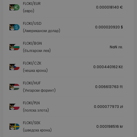
FLOKI/EUR
0.000018140 €
(евро)
FLOKI/USD
0.000020920 $
(Американски долар)
FLOKI/BGN
NaN лв.
(български лев)
FLOKI/CZK
0.000440162 Kč
(чешка крона)
FLOKI/HUF
0.006613763 ft
(Унгарски форинт)
FLOKI/PLN
0.000077973 zł
(полска злота)
FLOKI/SEK
0.000198516 kr
(шведска крона)