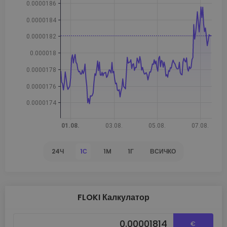
24Ч
1С
1M
1Г
ВСИЧКО
FLOKI Калкулатор
€