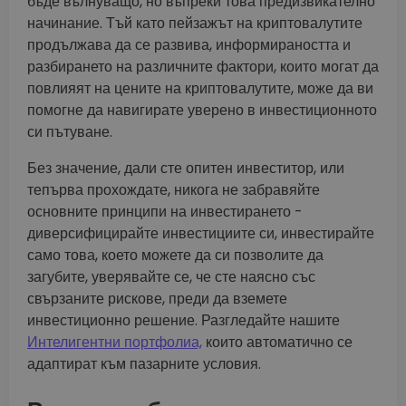
бъде вълнуващо, но въпреки това предизвикателно
начинание. Тъй като пейзажът на криптовалутите
продължава да се развива, информираността и
разбирането на различните фактори, които могат да
повлияят на цените на криптовалутите, може да ви
помогне да навигирате уверено в инвестиционното
си пътуване.
Без значение, дали сте опитен инвеститор, или
тепърва прохождате, никога не забравяйте
основните принципи на инвестирането -
диверсифицирайте инвестициите си, инвестирайте
само това, което можете да си позволите да
загубите, уверявайте се, че сте наясно със
свързаните рискове, преди да вземете
инвестиционно решение. Разгледайте нашите
Интелигентни портфолиа,
които автоматично се
адаптират към пазарните условия.