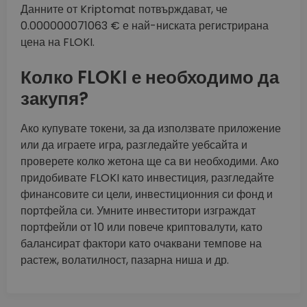
Данните от Kriptomat потвърждават, че
0.000000071063 € е най-ниската регистрирана
цена на FLOKI.
Колко FLOKI е необходимо да
закупя?
Ако купувате токени, за да използвате приложение
или да играете игра, разгледайте уебсайта и
проверете колко жетона ще са ви необходими. Ако
придобивате FLOKI като инвестиция, разгледайте
финансовите си цели, инвестиционния си фонд и
портфейла си. Умните инвеститори изграждат
портфейли от 10 или повече криптовалути, като
балансират фактори като очаквани темпове на
растеж, волатилност, пазарна ниша и др.