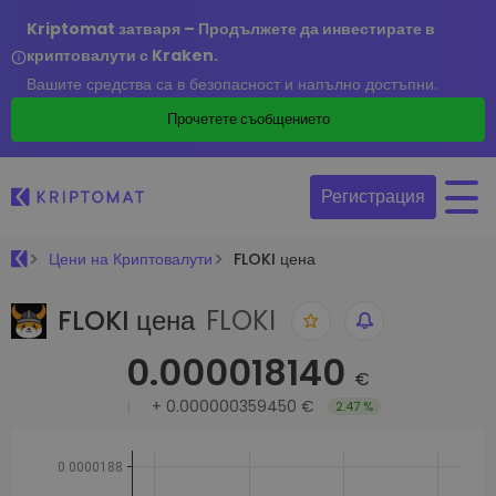
Kriptomat затваря – Продължете да инвестирате в
криптовалути с Kraken.
Вашите средства са в безопасност и напълно достъпни.
Прочетете съобщението
Регистрация
Цени на Криптовалути
FLOKI цена
FLOKI цена
FLOKI
0.000018140
€
+
0.000000359450 €
2.47 %