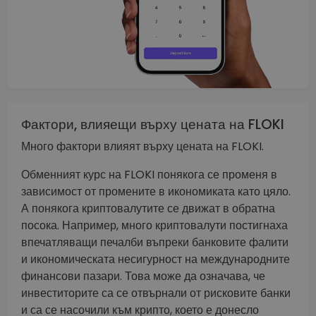
Фактори, влияещи върху цената на FLOKI
Много фактори влияят върху цената на FLOKI.
Обменният курс на FLOKI понякога се променя в
зависимост от промените в икономиката като цяло.
А понякога криптовалутите се движат в обратна
посока. Например, много криптовалути постигнаха
впечатляващи печалби въпреки банковите фалити
и икономическата несигурност на международните
финансови пазари. Това може да означава, че
инвеститорите са се отвърнали от рисковите банки
и са се насочили към крипто, което е донесло