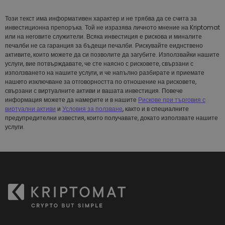
Този текст има информативен характер и не трябва да се счита за
инвестиционна препоръка. Той не изразява личното мнение на Kriptomat
или на неговите служители. Всяка инвестиция е рискова и миналите
печалби не са гаранция за бъдещи печалби. Рискувайте еиднствено
активите, които можете да си позволите да загубите. Използвайки нашите
услуги, вие потвърждавате, че сте наясно с рисковете, свързани с
използването на нашите услуги, и че напълно разбирате и приемате
нашeто изключване за отговорността по отношение на рисковете,
свързани с виртуалните активи и вашата инвестиция. Повече
информация можете да намерите и в нашите
Рискове при търговия с
виртуални активи
и
Условия за ползване
, както и в специалните
предупредителни известия, които получавате, докато използвате нашите
услуги.