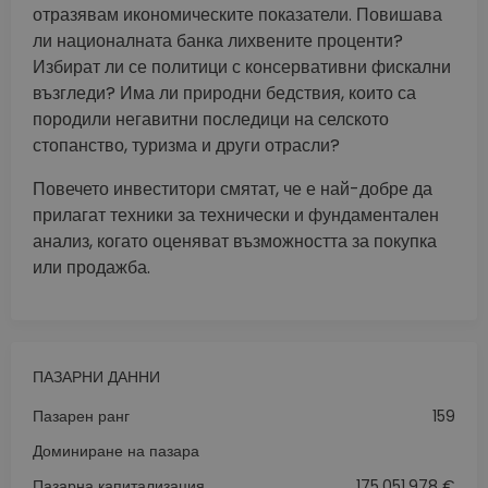
отразявам икономическите показатели. Повишава
ли националната банка лихвените проценти?
Избират ли се политици с консервативни фискални
възгледи? Има ли природни бедствия, които са
породили негавитни последици на селското
стопанство, туризма и други отрасли?
Повечето инвеститори смятат, че е най-добре да
прилагат техники за технически и фундаментален
анализ, когато оценяват възможността за покупка
или продажба.
ПАЗАРНИ ДАННИ
Пазарен ранг
159
Доминиране на пазара
Пазарна капитализация
175,051,978 €