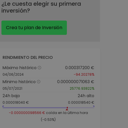
¿Le cuesta elegir su primera
inversión?
Crea tu plan de Inversión
RENDIMIENTO DEL PRECIO
Máximo histórico
0.000317200 €
04/06/2024
-94.20278%
Mínimo histórico
0.000000071063 €
05/07/2021
25776.93822%
24h bajo
24h alto
0.000018040 €
0.000018540 €
-0.000000098566 €
caída en la última hora
(-0.53%)