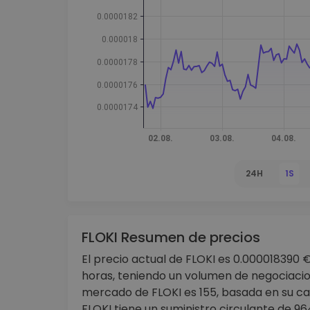
Monedero Kripto
Un monedero de cr
seguro y sencillo
Explorador de inv
Encuentra tu estrateg
24H
1S
FLOKI Resumen de precios
El precio actual de FLOKI es 0.000018390 €
horas, teniendo un volumen de negociacio
mercado de FLOKI es 155, basada en su ca
FLOKI tiene un suministro circulante de 9