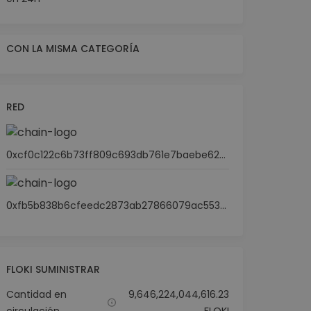
CON LA MISMA CATEGORÍA
RED
0xcf0c122c6b73ff809c693db761e7baebe62b6a2e
0xfb5b838b6cfeedc2873ab27866079ac55363d37e
FLOKI SUMINISTRAR
Cantidad en
9,646,224,044,616.23