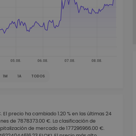
mat
iptomonedas
ersiones
ia cripto
1M
1A
TODOS
. El precio ha cambiado 1.20 % en las últimas 24
nes de 7878373.00 €. La clasificación de
pitalización de mercado de 177296966.00 €.
646224044616.23 FLOKI. El precio más alto