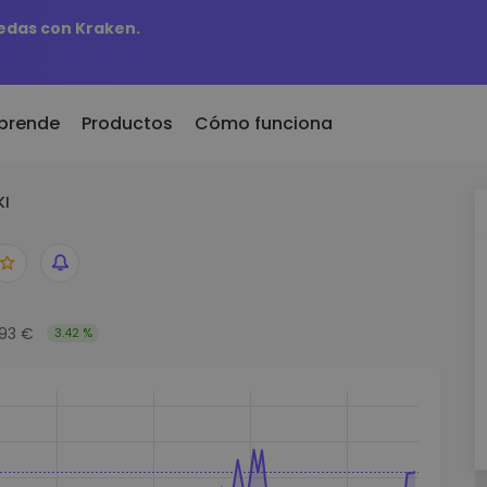
edas con Kraken.
prende
Productos
Cómo funciona
KI
r
KriptoEarn
Al
dos recientemente
Gana recompensas con tus
Ac
 recién añadidos a
criptomonedas
ti
mat
fa
Bóveda
biera comprado 100€
Ex
Ahorra criptomonedas para tu
93 €
3.42 %
futuro
De
aldría
es de
in
Compra recurrente
An
Inversiones programadas
ntes
regularmente (DCA)
Pe
 de invertir en
re