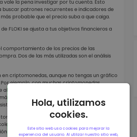
vale la pena investigar por tu cuenta. Esto
para buscar patrones recurrentes e indicadores de
s más probable que el precio suba a que caiga.
de FLOKI se ajusta a tus objetivos financieros a
el comportamiento de los precios de las
pra. Dos de las más utilizadas son el análisis
sión en criptomonedas, aunque no tengas un gráfico
I. Por ejemplo, con muchas criptomonedas
 alta volatilidad han sido seguidos por periodos
 máximos. No hay garantía de que el patrón se
Hola, utilizamos
sistente en el pasado vale la pena considerarlo.
cookies.
tores económicos, financieros, políticos y
colectas información acerca de tasas de interés,
Este sitio web usa cookies para mejorar la
ción y tasas de desempleo para hacer
experiencia del usuario. Al utilizar nuestro sitio web,