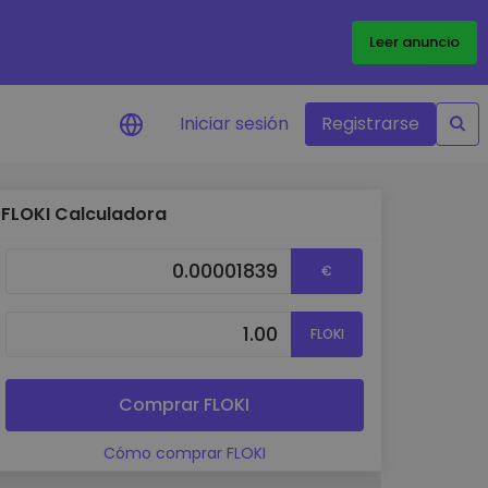
Leer anuncio
Iniciar sesión
Registrarse
FLOKI Calculadora
ertas de precios
tualizaciones de precios a
€
empo real para tus tokens
voritos
plorar activos
FLOKI
scubre oportunidades de
versión
álisis de cartera
Comprar FLOKI
rspectiva inteligente para un
ndimiento óptimo
Cómo comprar FLOKI