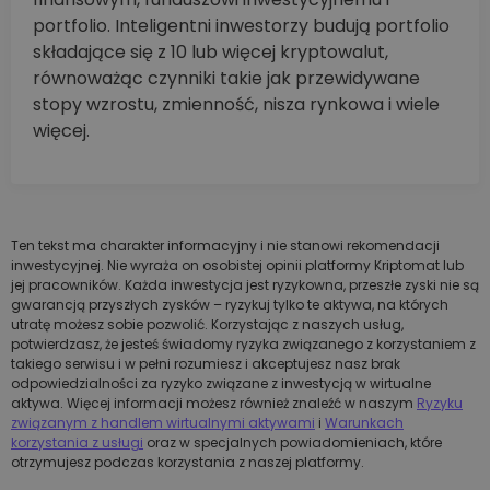
portfolio. Inteligentni inwestorzy budują portfolio
składające się z 10 lub więcej kryptowalut,
równoważąc czynniki takie jak przewidywane
stopy wzrostu, zmienność, nisza rynkowa i wiele
więcej.
Ten tekst ma charakter informacyjny i nie stanowi rekomendacji
inwestycyjnej. Nie wyraża on osobistej opinii platformy Kriptomat lub
jej pracowników. Każda inwestycja jest ryzykowna, przeszłe zyski nie są
gwarancją przyszłych zysków – ryzykuj tylko te aktywa, na których
utratę możesz sobie pozwolić. Korzystając z naszych usług,
potwierdzasz, że jesteś świadomy ryzyka związanego z korzystaniem z
takiego serwisu i w pełni rozumiesz i akceptujesz nasz brak
odpowiedzialności za ryzyko związane z inwestycją w wirtualne
aktywa. Więcej informacji możesz również znaleźć w naszym
Ryzyku
związanym z handlem wirtualnymi aktywami
i
Warunkach
korzystania z usługi
oraz w specjalnych powiadomieniach, które
otrzymujesz podczas korzystania z naszej platformy.