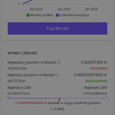
0
Jan 2024
Jan 2025
Jan 2026
Wartość portfela
Całkowita inwestycja
Kup Bitcoin
WYNIKI CENOWE
Najwyższy poziom w historii
0.000317200 €
04/06/2024
-94.28018%
Najniższy poziom w historii
0.000000071063 €
05/07/2021
25431.44966%
Najniższy 24h
Najwyżej 24h
0.000017710 €
0.000018540 €
-0.000000069804 €
spadek w ciągu ostatniej godziny
(-0.38%)