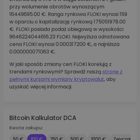
przy wolumenie obrotów wynoszącym
16449695.00 €. Ranga rynkowa FLOKI wynosi 159
w oparciu o kapitalizację rynkową 175051978.00
€. FLOKI posiada podaż obiegową w wysokości
9646224044616.23 FLOKI. Najwyższa odnotowana
cena FLOKI wynosi 0.000317200 €, a najniższa
0.000000071063 €.
W jaki sposób zmiany cen FLOKI korelują z
trendami rynkowymi? Sprawdź naszą
stronę z
pełnymi kursami wymiany kryptowalut
, aby
uzyskać więcej informacji.
Bitcoin Kalkulator DCA
Kwota zakupu:
50 €
100 €
250 €
500 €
1000 €
Zwyczaj