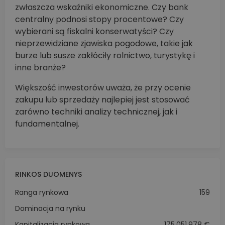
zwłaszcza wskaźniki ekonomiczne. Czy bank
centralny podnosi stopy procentowe? Czy
wybierani są fiskalni konserwatyści? Czy
nieprzewidziane zjawiska pogodowe, takie jak
burze lub susze zakłóciły rolnictwo, turystykę i
inne branże?
Większość inwestorów uważa, że przy ocenie
zakupu lub sprzedaży najlepiej jest stosować
zarówno techniki analizy technicznej, jak i
fundamentalnej.
RINKOS DUOMENYS
Ranga rynkowa
159
Dominacja na rynku
Kapitalizacja rynkowa
175,051,978 €