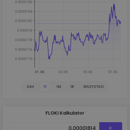
24H
1T
1M
1R
WSZYSTKO
FLOKI Kalkulator
€