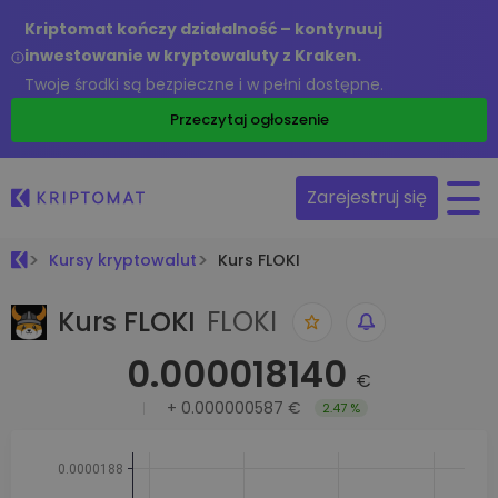
Kriptomat kończy działalność – kontynuuj
inwestowanie w kryptowaluty z Kraken.
Twoje środki są bezpieczne i w pełni dostępne.
Przeczytaj ogłoszenie
Zarejestruj się
Kursy kryptowalut
Kurs FLOKI
Kurs FLOKI
FLOKI
0.000018140
€
+
0.000000587 €
2.47 %