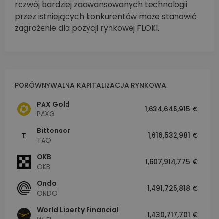
rozwój bardziej zaawansowanych technologii
przez istniejących konkurentów może stanowić
zagrożenie dla pozycji rynkowej FLOKI.
PORÓWNYWALNA KAPITALIZACJA RYNKOWA
PAX Gold
1,634,645,915 €
PAXG
Bittensor
1,616,532,981 €
TAO
OKB
1,607,914,775 €
OKB
Ondo
1,491,725,818 €
ONDO
World Liberty Financial
1,430,717,701 €