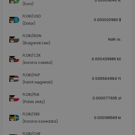
0.000018140 €
(Euro)
FLOKI/USD
0.000020980 $
(Dolar)
FLOKI/BGN
NaN лв.
(Bułgarski Lew)
FLOKI/CZK
0.000439886 Kč
(korona czeska)
FLOKI/HUF
0.006584984 ft
(forint węgierski)
FLOKI/PLN
0.000077935 zł
(Polski złoty)
FLOKI/SEK
0.000198589 kr
(Korona szwedzka)
FLOKI/CHF