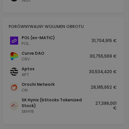
WLFI
PORÓWNYWALNY WOLUMEN OBROTU
POL (ex-MATIC)
31,704,915 €
POL
Curve DAO
30,755,569 €
CRV
Aptos
30,534,420 €
APT
Orochi Network
28,185,652 €
ON
SK Hynix (bStocks Tokenized
27,386,001
Stock)
€
SKHYB