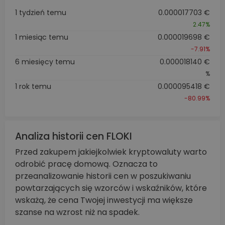
1 tydzień temu
0.000017703 €
2.47%
1 miesiąc temu
0.000019698 €
-7.91%
6 miesięcy temu
0.000018140 €
%
1 rok temu
0.000095418 €
-80.99%
Analiza historii cen FLOKI
Przed zakupem jakiejkolwiek kryptowaluty warto
odrobić pracę domową. Oznacza to
przeanalizowanie historii cen w poszukiwaniu
powtarzających się wzorców i wskaźników, które
wskażą, że cena Twojej inwestycji ma większe
szanse na wzrost niż na spadek.