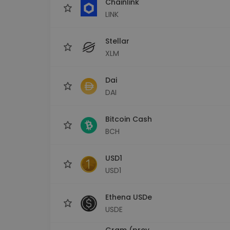
Chainlink
LINK
Stellar
XLM
Dai
DAI
Bitcoin Cash
BCH
USD1
USD1
Ethena USDe
USDE
Gram (prev.