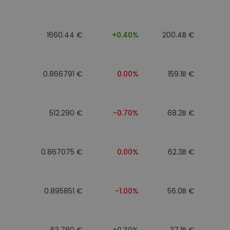
1660.44 €
+0.40%
200.4B €
0.866791 €
0.00%
159.1B €
512.290 €
-0.70%
68.2B €
0.867075 €
0.00%
62.3B €
0.895851 €
-1.00%
56.0B €
63.780 €
+0.30%
37.1B €