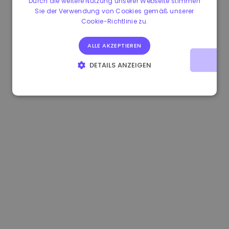
Durch die weitere Nutzung unserer Webseite stimmen
Sie der Verwendung von Cookies gemäß unserer
1.160000 €
-3.00%
3.2B €
Cookie-Richtlinie zu.
ALLE AKZEPTIEREN
DETAILS ANZEIGEN
UNBEDINGT ERFORDERLICH
PERFORMANCE
TARGETING
FUNKTIONALITÄT