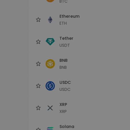
BTC
Investitions-Explorer
Finde deine Krypto-Strategie
Ethereum
ETH
Tether
USDT
BNB
BNB
USDC
USDC
XRP
XRP
Solana