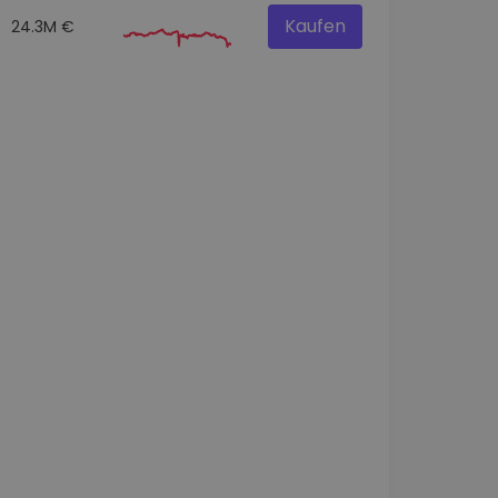
Kaufen
24.3M €