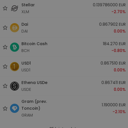
Stellar
0.139786000 EUR
XLM
-2.70%
Dai
0.867902 EUR
DAI
0.00%
Bitcoin Cash
184.270 EUR
BCH
-0.80%
USD1
0.867510 EUR
USD1
0.00%
Ethena USDe
0.867411 EUR
USDE
0.00%
Gram (prev.
1.190000 EUR
Toncoin)
-2.10%
GRAM