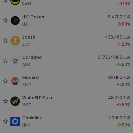
RAIN
-0.10%
LEO Token
8.4700 EUR
LEO
0.00%
Zcash
430.460 EUR
ZEC
-4.20%
Cardano
0.173641000 EUR
ADA
+5.60%
Monero
320.160 EUR
XMR
+1.00%
WhiteBIT Coin
48.270 EUR
WBT
-0.50%
Chainlink
7.0900 EUR
LINK
+0.50%