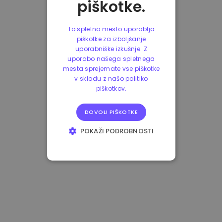
piškotke.
To spletno mesto uporablja
piškotke za izboljšanje
uporabniške izkušnje. Z
uporabo našega spletnega
mesta sprejemate vse piškotke
v skladu z našo politiko
piškotkov.
DOVOLI PIŠKOTKE
POKAŽI PODROBNOSTI
NUJNO POTREBNI
IZVEDBENI
CILJANJE
FUNKCIONALNOST