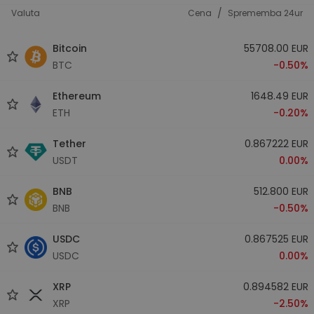
/
Valuta
Cena
Sprememba 24ur
Bitcoin
55708.00 EUR
BTC
-0.50%
Ethereum
1648.49 EUR
ETH
-0.20%
Tether
0.867222 EUR
USDT
0.00%
BNB
512.800 EUR
BNB
-0.50%
USDC
0.867525 EUR
USDC
0.00%
XRP
0.894582 EUR
XRP
-2.50%