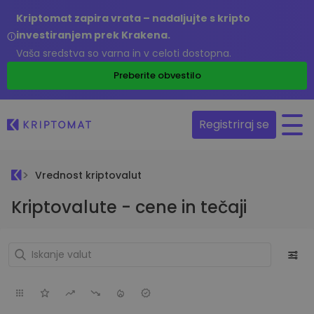
Kriptomat zapira vrata – nadaljujte s kripto
investiranjem prek Krakena.
Vaša sredstva so varna in v celoti dostopna.
Preberite obvestilo
Registriraj se
Vrednost kriptovalut
Kriptovalute - cene in tečaji