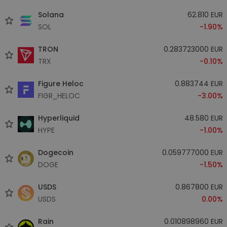
Solana
62.810 EUR
SOL
-1.90%
TRON
0.283723000 EUR
TRX
-0.10%
Figure Heloc
0.883744 EUR
FIGR_HELOC
-3.00%
Hyperliquid
48.580 EUR
HYPE
-1.00%
Dogecoin
0.059777000 EUR
DOGE
-1.50%
USDS
0.867800 EUR
USDS
0.00%
Rain
0.010898960 EUR