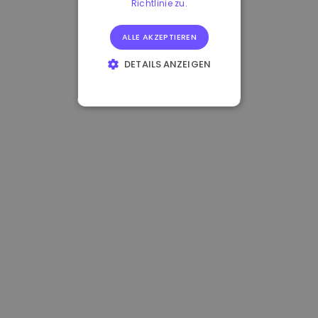
Richtlinie zu.
ALLE AKZEPTIEREN
DETAILS ANZEIGEN
UNBEDINGT
ERFORDERLICH
PERFORMANCE
TARGETING
FUNKTIONALITÄT