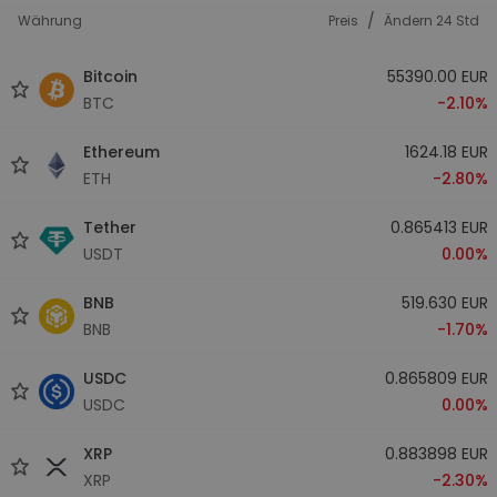
/
Währung
Preis
Ändern 24 Std
Bitcoin
55390.00 EUR
BTC
-2.10%
Ethereum
1624.18 EUR
ETH
-2.80%
Tether
0.865413 EUR
USDT
0.00%
BNB
519.630 EUR
BNB
-1.70%
USDC
0.865809 EUR
USDC
0.00%
XRP
0.883898 EUR
XRP
-2.30%