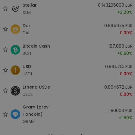
Stellar
0.143206000 EUR
XLM
+3.20%
Dai
0.864975 EUR
DAI
0.00%
Bitcoin Cash
187.880 EUR
BCH
+0.60%
USD1
0.864714 EUR
USD1
0.00%
Ethena USDe
0.864672 EUR
USDE
0.00%
Gram (prev.
1.180000 EUR
Toncoin)
+1.50%
GRAM