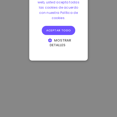
web, usted acepta todas
las cookies de acuerdo
con nuestra Política de
cookies.
ACEPTAR TODO
MOSTRAR
DETALLES
COOKIES
ESTRICTAMENTE
NECESARIAS
COOKIES DE
RENDIMIENTO
COOKIES DE
PREFERENCIAS
COOKIES DE
FUNCIONALIDAD