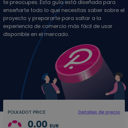
te preocupes. Esta guía está diseñada para
Descubre oportunidades de inversión
enseñarte todo lo que necesitas saber sobre el
Análisis de cartera
proyecto y prepararte para saltar a la
Perspectiva inteligente para un rendimiento óptimo
experiencia de comercio más fácil de usar
disponible en el mercado.
POLKADOT PRICE
Detalles de precio
0.00
EUR