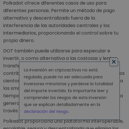
Polkadot ofrece diferentes casos de uso para
diferentes personas. Permite un método de pago
alternativo y descentralizado fuera de la
interferencia de las autoridades centrales y los
intermediarios, proporcionando el control sobre tu
propio dinero.
DOT también puede utilizarse para especular e
invertir, o como alternativa a las costosas y lentas
transferencias internacionales. También puede
La inversión en criptoactivos no está
contribuir a un sistema financiero alternativo para los
regulada, puede no ser adecuada para
cientos de millones de personas que tienen acceso a
inversores minoristas y perderse la totalidad
los smartphone pero no a una cuenta bancaria, al
del importe invertido. Es importante leer y
tiempo que introduce una nueva oportunidad para la
comprender los riesgos de esta inversión
generación de ingresos o la complementación a
que se explican detalladamente en la
través del staking de liquidez de DOT.
declaración del riesgo
.
Polkadot proporciona una plataforma interoperable,
escalable, segura y descentralizada que elimina los