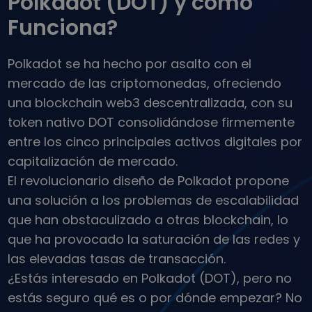
Polkadot (DOT) y cómo
…hoy valdría
Carteras inteligentes
Funciona?
Una forma inteligente de invertir en criptomonedas
Monedero Kriptomat
Polkadot se ha hecho por asalto con el
Un monedero de criptomonedas seguro y sencillo
mercado de las criptomonedas, ofreciendo
Explorador de inversiones
una blockchain web3 descentralizada, con su
Encuentra tu estrategia cripto
token nativo DOT consolidándose firmemente
KriptoEarn
entre los cinco principales activos digitales por
Gana recompensas con tus criptomonedas
capitalización de mercado.
Bóveda
El revolucionario diseño de Polkadot propone
Ahorra criptomonedas para tu futuro
una solución a los problemas de escalabilidad
que han obstaculizado a otras blockchain, lo
Compra recurrente
Inversiones programadas regularmente (DCA)
que ha provocado la saturación de las redes y
Alertas de precios
las elevadas tasas de transacción.
Actualizaciones de precios a tiempo real para tus tokens
¿Estás interesado en Polkadot (DOT), pero no
favoritos
estás seguro qué es o por dónde empezar? No
Explorar activos