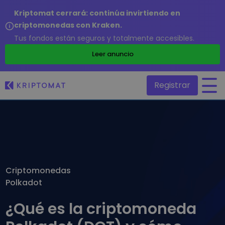
Kriptomat cerrará: continúa invirtiendo en
criptomonedas con Kraken.
Tus fondos están seguros y totalmente accesibles.
/
Leer anuncio
Registrar
Todos los precios
Más de 300 criptomonedas
Top de Ganadores y Perdedores
Encontrar oportunidades de inversión
Criptomonedas
Comprar y vender criptomonedas
Polkadot
Compra más de 300 criptomonedas
Añadidos recientemente
Tokens recién añadidos a Kriptomat
Intercambio de criptomonedas
¿Qué es la criptomoneda
Más de 1.000 opciones de emparejamiento
Si hubiera comprado 100€ de…