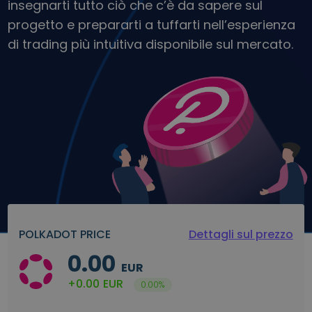
insegnarti tutto ciò che c’è da sapere sul
Scopri opportunità di investimento
progetto e prepararti a tuffarti nell’esperienza
Analisi dei dati del portafoglio
di trading più intuitiva disponibile sul mercato.
Informazioni utili per performance ottimali
POLKADOT PRICE
Dettagli sul prezzo
0.00
EUR
+0.00
EUR
0.00%