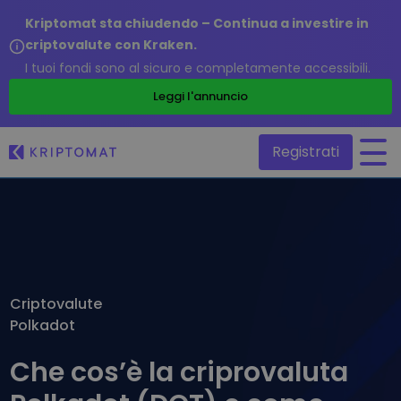
Kriptomat sta chiudendo – Continua a investire in
criptovalute con Kraken.
I tuoi fondi sono al sicuro e completamente accessibili.
/
Leggi l'annuncio
Registrati
Tutti i prezzi
Più di 300 criptovalute
Top Vincitori & Perdenti
Trova opportunità di investimento
Criptovalute
Compra e vendi criptovalute
Polkadot
Compra più di 300 criptovalute
Aggiunte di recente
Token appena aggiunti su Kriptomat
Scambia criptovalute
Che cos’è la criprovaluta
Oltre 1.000 combinazioni di coppie
Cosa sarebbe successo se avessi acquistato 100€ di…