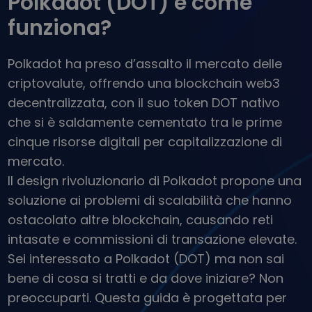
Polkadot (DOT) e come
...oggi il valore sarebbe
Portafogli intelligenti
funziona?
L’investimento intelligente in criptovalute
Wallet Kriptomat
Polkadot ha preso d’assalto il mercato delle
Un wallet di criptovalute semplice e sicuro
criptovalute, offrendo una blockchain web3
Scoperta investimenti
decentralizzata, con il suo token DOT nativo
Trova la tua strategia crypto
che si è saldamente cementato tra le prime
KriptoEarn
cinque risorse digitali per capitalizzazione di
Guadagna premi sulle tue criptovalute
mercato.
Salvadanaio
Il design rivoluzionario di Polkadot propone una
Risparmia criptovalute per il tuo futuro
soluzione ai problemi di scalabilità che hanno
ostacolato altre blockchain, causando reti
Acquisto ricorrente
Investimenti pianificati su base regolare (DCA)
intasate e commissioni di transazione elevate.
Sei interessato a Polkadot (DOT) ma non sai
Avvisi di prezzo
Aggiornamenti dei prezzi in tempo reale dei tuoi token preferiti
bene di cosa si tratti e da dove iniziare? Non
preoccuparti. Questa guida è progettata per
Scopri asset