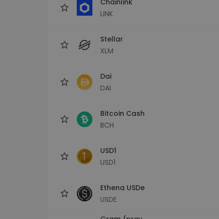
Chainlink
LINK
Stellar
XLM
Dai
DAI
Bitcoin Cash
BCH
USD1
USD1
Ethena USDe
USDE
Gram (prev.