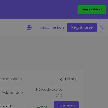
Leer anuncio
Iniciar sesión
Registrarse
ertas de precios
tualizaciones de precios a
empo real para tus tokens
voritos
plorar activos
scubre oportunidades de
Filtros
versión
álisis de cartera
Gráfico de precios
Volumen 24h
rspectiva inteligente para un
(7d)
ndimiento óptimo
Comprar
16.6B €