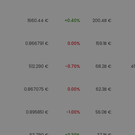
mat
iptomonedas
1660.44 €
+0.40%
200.4B €
ersiones
ia cripto
0.866791 €
0.00%
159.1B €
512.290 €
-0.70%
68.2B €
4
0.867075 €
0.00%
62.3B €
0.895851 €
-1.00%
56.0B €
63.780 €
+0.30%
37.1B €