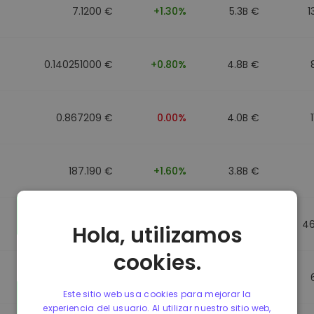
7.1200 €
+1.30%
5.3B €
1
0.140251000 €
+0.80%
4.8B €
0.867209 €
0.00%
4.0B €
187.190 €
+1.60%
3.8B €
0.867184 €
0.00%
3.5B €
4
Hola, utilizamos
cookies.
0.867107 €
0.00%
3.4B €
Este sitio web usa cookies para mejorar la
experiencia del usuario. Al utilizar nuestro sitio web,