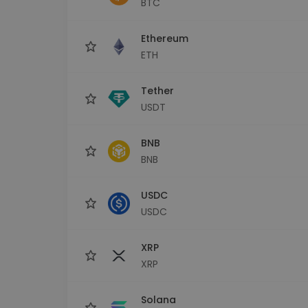
BTC
Monedero Kripto
Un monedero de cr
seguro y sencillo
Ethereum
Explorador de inv
ETH
Encuentra tu estrateg
Tether
USDT
BNB
BNB
USDC
USDC
XRP
XRP
Solana