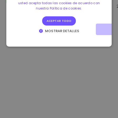
usted acepta todas las cookies de acuerdo con
1.160000 €
-3.00%
3.2B €
nuestra Política de cookies.
ACEPTAR TODO
MOSTRAR DETALLES
COOKIES ESTRICTAMENTE NECESARIAS
COOKIES DE RENDIMIENTO
COOKIES DE PREFERENCIAS
COOKIES DE FUNCIONALIDAD