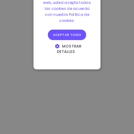
web, usted acepta todas
las cookies de acuerdo
con nuestra Política de
cookies.
ACEPTAR TODO
MOSTRAR
DETALLES
COOKIES
ESTRICTAMENTE
NECESARIAS
COOKIES DE
RENDIMIENTO
COOKIES DE
PREFERENCIAS
COOKIES DE
FUNCIONALIDAD