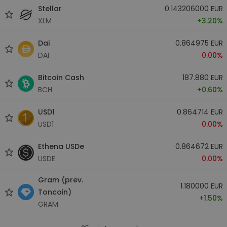
Stellar
0.143206000 EUR
XLM
+3.20%
Dai
0.864975 EUR
DAI
0.00%
Bitcoin Cash
187.880 EUR
BCH
+0.60%
USD1
0.864714 EUR
USD1
0.00%
Ethena USDe
0.864672 EUR
USDE
0.00%
Gram (prev.
1.180000 EUR
Toncoin)
+1.50%
GRAM