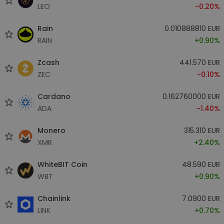
LEO
-0.20%
Rain
0.010888810 EUR
RAIN
+0.90%
Zcash
441.570 EUR
ZEC
-0.10%
Cardano
0.162760000 EUR
ADA
-1.40%
Monero
315.310 EUR
XMR
+2.40%
WhiteBIT Coin
48.590 EUR
WBT
+0.90%
Chainlink
7.0900 EUR
LINK
+0.70%