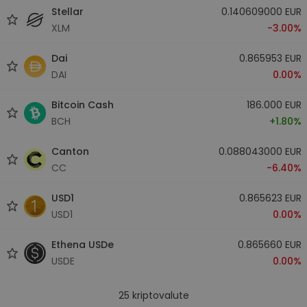
Stellar
0.140609000 EUR
XLM
-3.00%
Dai
0.865953 EUR
DAI
0.00%
Bitcoin Cash
186.000 EUR
BCH
+1.80%
Canton
0.088043000 EUR
CC
-6.40%
USD1
0.865623 EUR
USD1
0.00%
Ethena USDe
0.865660 EUR
USDE
0.00%
25
kriptovalute