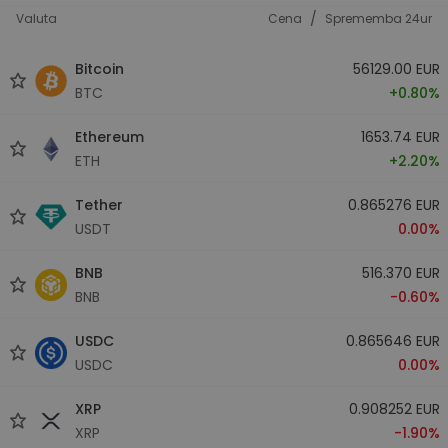
/
Valuta
Cena
Sprememba 24ur
Bitcoin
56129.00 EUR
BTC
+0.80%
Ethereum
1653.74 EUR
ETH
+2.20%
Tether
0.865276 EUR
USDT
0.00%
BNB
516.370 EUR
BNB
-0.60%
USDC
0.865646 EUR
USDC
0.00%
XRP
0.908252 EUR
XRP
-1.90%