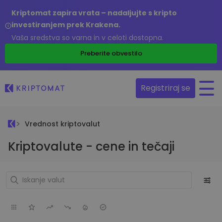
Kriptomat zapira vrata – nadaljujte s kripto
investiranjem prek Krakena.
Vaša sredstva so varna in v celoti dostopna.
Preberite obvestilo
Registriraj se
Vrednost kriptovalut
Kriptovalute - cene in tečaji