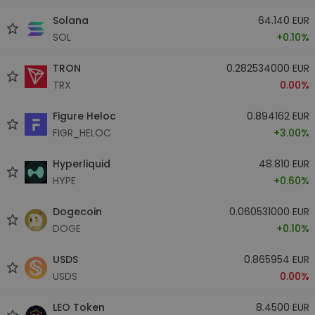
Solana
64.140 EUR
SOL
+0.10%
TRON
0.282534000 EUR
TRX
0.00%
Figure Heloc
0.894162 EUR
FIGR_HELOC
+3.00%
Hyperliquid
48.810 EUR
HYPE
+0.60%
Dogecoin
0.060531000 EUR
DOGE
+0.10%
USDS
0.865954 EUR
USDS
0.00%
LEO Token
8.4500 EUR