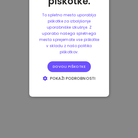
piškotke.
To spletno mesto uporablja
piškotke za izboljšanje
uporabniške izkušnje. Z
uporabo našega spletnega
mesta sprejemate vse piškotke
v skladu z našo politiko
piškotkov.
DOVOLI PIŠKOTKE
POKAŽI PODROBNOSTI
NUJNO POTREBNI
IZVEDBENI
CILJANJE
FUNKCIONALNOST