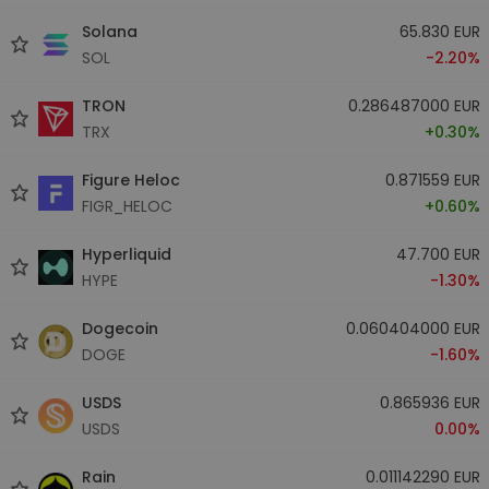
Solana
65.830 EUR
SOL
-2.20%
TRON
0.286487000 EUR
TRX
+0.30%
Figure Heloc
0.871559 EUR
FIGR_HELOC
+0.60%
Hyperliquid
47.700 EUR
HYPE
-1.30%
Dogecoin
0.060404000 EUR
DOGE
-1.60%
USDS
0.865936 EUR
USDS
0.00%
Rain
0.011142290 EUR