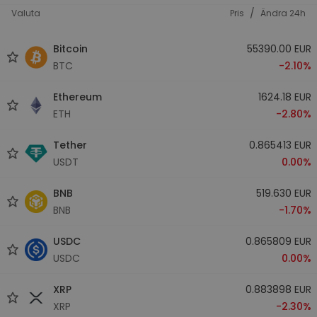
/
Valuta
Pris
Ändra 24h
Bitcoin
55390.00 EUR
BTC
-2.10%
Ethereum
1624.18 EUR
ETH
-2.80%
Tether
0.865413 EUR
USDT
0.00%
BNB
519.630 EUR
BNB
-1.70%
USDC
0.865809 EUR
USDC
0.00%
XRP
0.883898 EUR
XRP
-2.30%