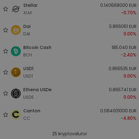
Stellar
0.140668000 EUR
XLM
-0.70%
Dai
0.866061 EUR
DAI
0.00%
Bitcoin Cash
185.040 EUR
BCH
-2.40%
USD1
0.865535 EUR
USD1
0.00%
Ethena USDe
0.865741 EUR
USDE
0.00%
Canton
0.084001000 EUR
CC
-4.80%
25
kryptovalutor