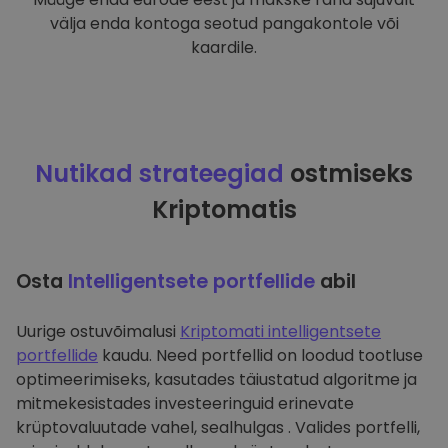
välja enda kontoga seotud pangakontole või
kaardile.
Nutikad strateegiad
ostmiseks
Kriptomatis
Osta
Intelligentsete portfellide
abil
Uurige ostuvõimalusi
Kriptomati intelligentsete
portfellide
kaudu. Need portfellid on loodud tootluse
optimeerimiseks, kasutades täiustatud algoritme ja
mitmekesistades investeeringuid erinevate
krüptovaluutade vahel, sealhulgas . Valides portfelli,