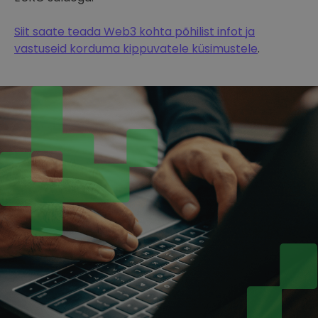
Siit saate teada Web3 kohta põhilist infot ja
vastuseid korduma kippuvatele küsimustele
.