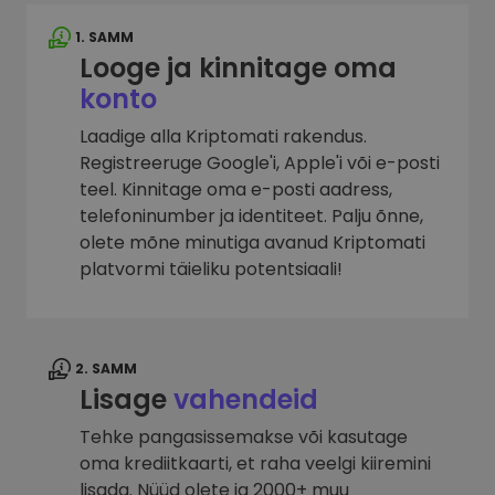
1. SAMM
Looge ja kinnitage oma
konto
Laadige alla Kriptomati rakendus.
Registreeruge Google'i, Apple'i või e-posti
teel. Kinnitage oma e-posti aadress,
telefoninumber ja identiteet. Palju õnne,
olete mõne minutiga avanud Kriptomati
platvormi täieliku potentsiaali!
2. SAMM
Lisage
vahendeid
Tehke pangasissemakse või kasutage
oma krediitkaarti, et raha veelgi kiiremini
lisada. Nüüd olete ja 2000+ muu