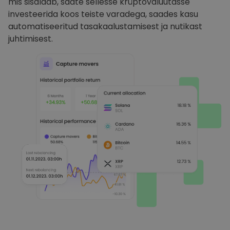
mis sisaldab, saate sellesse krüptovaluutasse
investeerida koos teiste varadega, saades kasu
automatiseeritud tasakaalustamisest ja nutikast
juhtimisest.