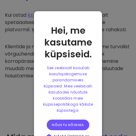
Kui ostad
Kriptomat
, kanname selle sujuvalt
spetsiaalsesse ja turvalisse rahakotti meie
Hei, me
platvormil. Iga kasutaja saab individuaalse rahakoti.
kasutame
Klientide ja nende raha kaitsmiseks pakume turvalist
küpsiseid.
võrguühenduseta hoiustamist ja viime läbi
korrapäraseid turvaauditeid. Selline lähenemine
muudab meie platvormi ja teiste krüptovaluutade
See veebisait kasutab
kasutajakogemuse
hoiustamise tõeliseks taevaks.
parandamiseks
küpsiseid. Meie veebisaiti
kasutades nõustute
kooskõlas meie
küpsisepoliitikaga kõikide
küpsistega.
NÕUSTU KÕIGIGA