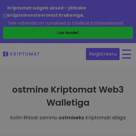
Kriptomat sulgeb uksed – jätkake
krüptoinvesteerimist Krakeniga.
Teie vahendid on turvalised ja täielikult kättesaadavad.
Loe teadet
Registreeru
ostmine Kriptomat Web3
Walletiga
Kolm lihtsat sammu
ostmiseks
Kriptomati abiga: