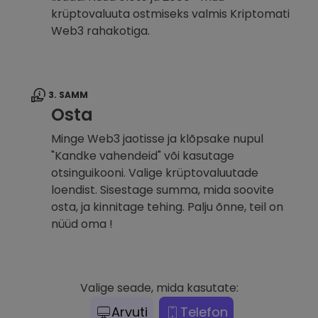
krüptovaluuta ostmiseks valmis Kriptomati
Web3 rahakotiga.
3. SAMM
Osta
Minge Web3 jaotisse ja klõpsake nupul
"Kandke vahendeid" või kasutage
otsinguikooni. Valige krüptovaluutade
loendist. Sisestage summa, mida soovite
osta, ja kinnitage tehing. Palju õnne, teil on
nüüd oma !
Valige seade, mida kasutate:
Arvuti
Telefon