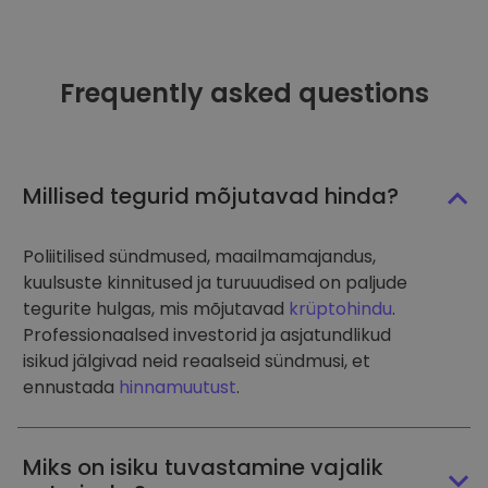
Frequently asked questions
Millised tegurid mõjutavad hinda?
Poliitilised sündmused, maailmamajandus,
kuulsuste kinnitused ja turuuudised on paljude
tegurite hulgas, mis mõjutavad
krüptohindu
.
Professionaalsed investorid ja asjatundlikud
isikud jälgivad neid reaalseid sündmusi, et
ennustada
hinnamuutust
.
Miks on isiku tuvastamine vajalik