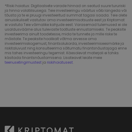
*Riski hoiatus: Digitaalsete varade hinnad on seotud suure tururiski
ja hinna volatiilsusega. Teie investeeringu väärtus võib langeda või
tõusta ja te ei pruugi investeeritud summat tagasi saada. Teie olete
ainuisikuliselt vastutav oma investeerimisotsuste eest ja Kriptomat
ei vastuta Teie võimalike kahjude eest. Varasemad tulemused ei ole
usaldusväärne alus tulevaste tootluste ennustamiseks. Te peaksite
investeerima ainult toodetesse, mida te tunnete ja mille riske te
mõistate. Te peaksite hoolikalt võtma arvesse oma
investeerimiskogemust, finantsolukorda, investeerimiseesmärke ja
riskitaluvust ning konsulteerima sõltumatu finantsnõustajaga enne
mis tahes investeeringu tegemist. Käesolevat materjali ei tohiks
käsitada finantsnõustamisena. Lisateavet leiate meie
teenusetingimustest
ja
riskihoiatusest
.