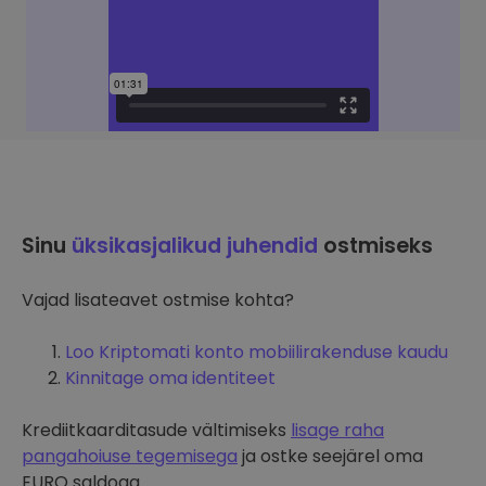
Sinu
üksikasjalikud juhendid
ostmiseks
Vajad lisateavet ostmise kohta?
Loo Kriptomati konto mobiilirakenduse kaudu
Kinnitage oma identiteet
Krediitkaarditasude vältimiseks
lisage raha
pangahoiuse tegemisega
ja ostke seejärel oma
EURO saldoga.