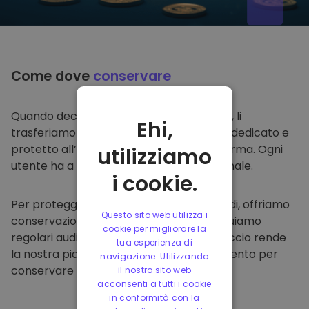
Come dove
conservare
Quando decidi di comprare su
Kriptomat
, li
Ehi,
trasferiamo direttamente nel tuo wallet dedicato e
protetto all’interno della nostra piattaforma. Ogni
utilizziamo
utente ha a disposizione un wallet personale.
i cookie.
Per proteggere i nostri clienti e i loro fondi, offriamo
Questo sito web utilizza i
conservazione offline protetta ed effettuiamo
cookie per migliorare la
regolari audit di sicurezza. Questo approccio rende
tua esperienza di
la nostra piattaforma un punto di riferimento per
navigazione. Utilizzando
conservare e altre criptovalute.
il nostro sito web
acconsenti a tutti i cookie
in conformità con la