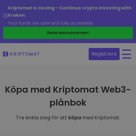
Kriptomat is closing – Continue crypto investing with
Kraken.
Your funds are safe and fully accessible.
Read announcement
Registrera
Köpa med Kriptomat Web3-
plånbok
Tre enkla steg för att
köpa
med Kriptomat: