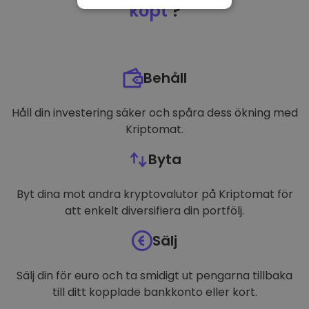
NÖDVÄNDIGT
köpt
?
PRESTANDA
INRIKTNING
Behåll
FUNKTIONER
Håll din investering säker och spåra dess ökning med
Kriptomat.
Byta
Byt dina mot andra kryptovalutor på Kriptomat för
att enkelt diversifiera din portfölj.
Sälj
Sälj din för euro och ta smidigt ut pengarna tillbaka
till ditt kopplade bankkonto eller kort.