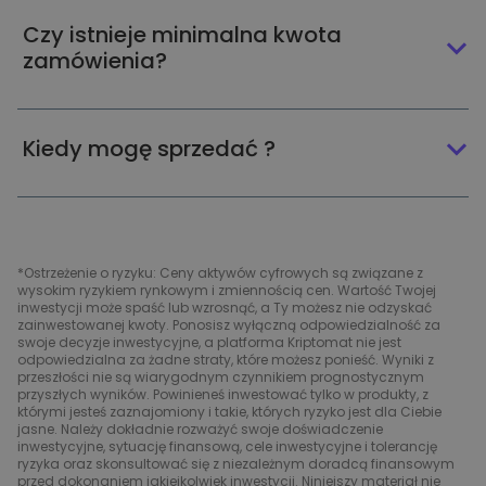
Czy istnieje minimalna kwota
zamówienia?
Kiedy mogę sprzedać ?
*Ostrzeżenie o ryzyku: Ceny aktywów cyfrowych są związane z
wysokim ryzykiem rynkowym i zmiennością cen. Wartość Twojej
inwestycji może spaść lub wzrosnąć, a Ty możesz nie odzyskać
zainwestowanej kwoty. Ponosisz wyłączną odpowiedzialność za
swoje decyzje inwestycyjne, a platforma Kriptomat nie jest
odpowiedzialna za żadne straty, które możesz ponieść. Wyniki z
przeszłości nie są wiarygodnym czynnikiem prognostycznym
przyszłych wyników. Powinieneś inwestować tylko w produkty, z
którymi jesteś zaznajomiony i takie, których ryzyko jest dla Ciebie
jasne. Należy dokładnie rozważyć swoje doświadczenie
inwestycyjne, sytuację finansową, cele inwestycyjne i tolerancję
ryzyka oraz skonsultować się z niezależnym doradcą finansowym
przed dokonaniem jakiejkolwiek inwestycji. Niniejszy materiał nie