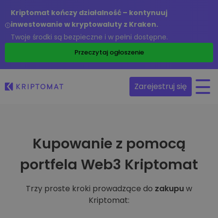
Kriptomat kończy działalność – kontynuuj
inwestowanie w kryptowaluty z Kraken.
Twoje środki są bezpieczne i w pełni dostępne.
Przeczytaj ogłoszenie
Zarejestruj się
Kupowanie z pomocą
portfela Web3 Kriptomat
Trzy proste kroki prowadzące do
zakupu
w
Kriptomat: