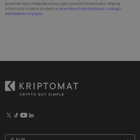
powinien być interpretowany jako porada finansowa. Więcej
informacji można znaleźć w
warunkach korzystania z usługi
i
ostrzeżeniu o ryzyku
.
€ EUR