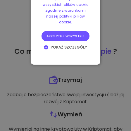
wszystkich plików cookie
zgodnie z warunkami
naszej polityki plików
cookie.
AKCEPTUJ WSZYSTKIE
POKAŻ SZCZEGÓŁY
Co mogę zrobić
po zakupie
?
NIEZBĘDNE
WYDAJNOŚĆ
Trzymaj
TARGETOWANIE
Zadbaj o bezpieczeństwo swojej inwestycji i śledź jej
FUNKCJONALNOŚĆ
rozwój z Kriptomat.
Wymień
Wymieniaj na inne kryptowaluty w Kriptomat, aby