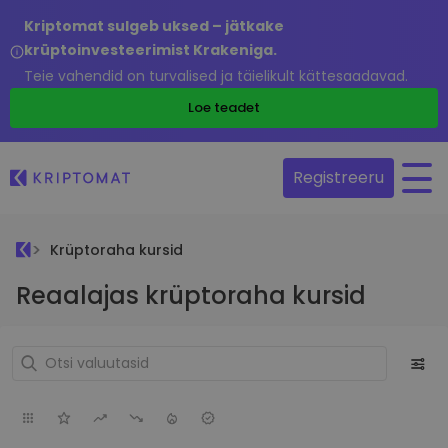
Kriptomat sulgeb uksed – jätkake
krüptoinvesteerimist Krakeniga.
Teie vahendid on turvalised ja täielikult kättesaadavad.
Loe teadet
Registreeru
Krüptoraha kursid
Reaalajas krüptoraha kursid