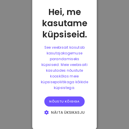
Hei, me
kasutame
küpsiseid.
See veebisait kasutab
kasutajakogemuse
parandamiseks
küpsiseid. Meie veebisaiti
kasutades nõustute
kooskõlas meie
küpsisepoliitikaga kõikide
küpsistega.
NÕUSTU KÕIGIGA
NÄITA ÜKSIKASJU
HÄDAVAJALIKUD
KÜPSISED