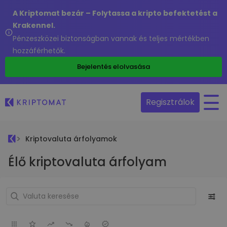
A Kriptomat bezár – Folytassa a kripto befektetést a
Krakennel.
Pénzeszközei biztonságban vannak és teljes mértékben
hozzáférhetők.
Bejelentés elolvasása
Regisztrálok
Kriptovaluta árfolyamok
Élő kriptovaluta árfolyam