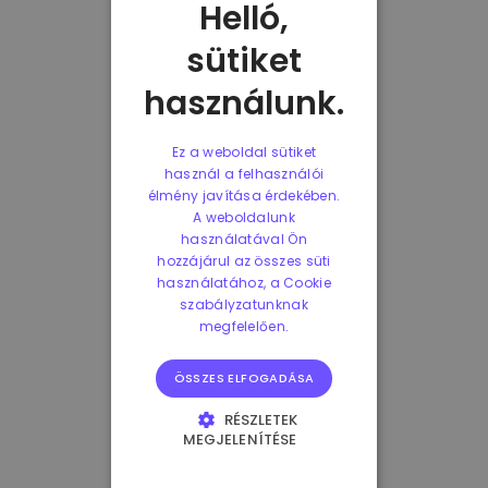
Helló,
sütiket
használunk.
Ez a weboldal sütiket
használ a felhasználói
élmény javítása érdekében.
A weboldalunk
használatával Ön
hozzájárul az összes süti
használatához, a Cookie
szabályzatunknak
megfelelően.
ÖSSZES ELFOGADÁSA
RÉSZLETEK
MEGJELENÍTÉSE
ELENGEDHETETLENÜL