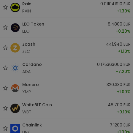
Rain
0.011041910 EUR
RAIN
+1.30%
LEO Token
8.4800 EUR
LEO
+0.20%
Zcash
441.940 EUR
ZEC
+1.10%
Cardano
0.175363000 EUR
ADA
+7.20%
Monero
320.330 EUR
XMR
+1.00%
WhiteBIT Coin
48.700 EUR
WBT
+0.10%
Chainlink
7.1200 EUR
LINK
+1.30%