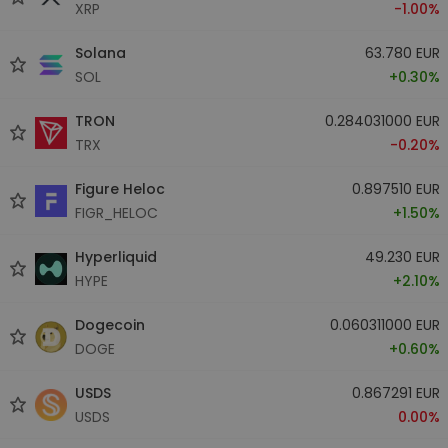
XRP
-1.00%
Solana
63.780 EUR
SOL
+0.30%
TRON
0.284031000 EUR
TRX
-0.20%
Figure Heloc
0.897510 EUR
FIGR_HELOC
+1.50%
Hyperliquid
49.230 EUR
HYPE
+2.10%
Dogecoin
0.060311000 EUR
DOGE
+0.60%
USDS
0.867291 EUR
USDS
0.00%