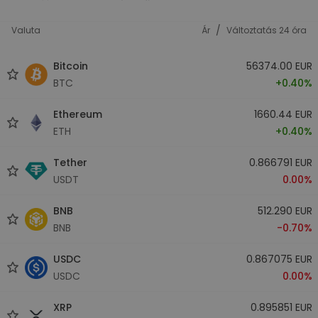
/
Valuta
Ár
Változtatás 24 óra
Bitcoin
56374.00 EUR
BTC
+0.40%
Ethereum
1660.44 EUR
ETH
+0.40%
Tether
0.866791 EUR
USDT
0.00%
BNB
512.290 EUR
BNB
-0.70%
USDC
0.867075 EUR
USDC
0.00%
XRP
0.895851 EUR