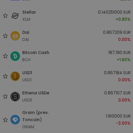
Stellar
0.140251000 EUR
XLM
+0.80%
Dai
0.867209 EUR
DAI
0.00%
Bitcoin Cash
187.190 EUR
BCH
+1.60%
USD1
0.867184 EUR
USD1
0.00%
Ethena USDe
0.867107 EUR
USDE
0.00%
Gram (prev.
1.160000 EUR
Toncoin)
-3.00%
GRAM