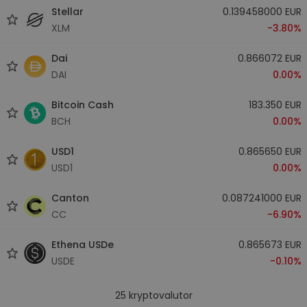
Stellar
0.139458000 EUR
XLM
-3.80%
Dai
0.866072 EUR
DAI
0.00%
Bitcoin Cash
183.350 EUR
BCH
0.00%
USD1
0.865650 EUR
USD1
0.00%
Canton
0.087241000 EUR
CC
-6.90%
Ethena USDe
0.865673 EUR
USDE
-0.10%
25
kryptovalutor