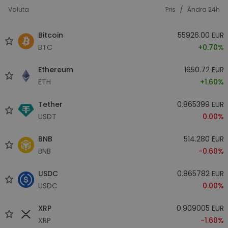
/
Valuta
Pris
Ändra 24h
Bitcoin
55926.00 EUR
BTC
+0.70%
Ethereum
1650.72 EUR
ETH
+1.60%
Tether
0.865399 EUR
USDT
0.00%
BNB
514.280 EUR
BNB
-0.60%
USDC
0.865782 EUR
USDC
0.00%
XRP
0.909005 EUR
XRP
-1.60%