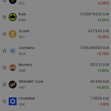
LEO
-0.20%
Rain
0.010878420 EUR
RAIN
+1.20%
Zcash
427.540 EUR
ZEC
-4.20%
Cardano
0.165465000 EUR
ADA
-3.70%
Monero
313.570 EUR
XMR
+1.90%
WhiteBIT Coin
48.450 EUR
WBT
+0.80%
Chainlink
7.0500 EUR
LINK
-1.10%