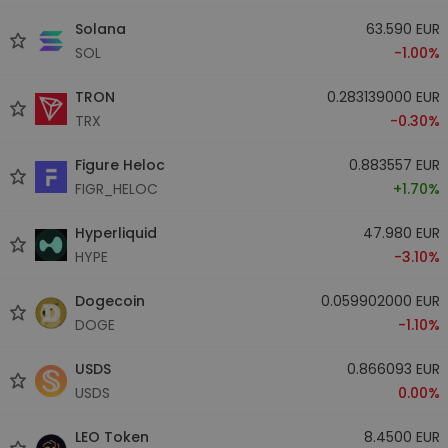
Solana
63.590 EUR
SOL
-1.00%
TRON
0.283139000 EUR
TRX
-0.30%
Figure Heloc
0.883557 EUR
FIGR_HELOC
+1.70%
Hyperliquid
47.980 EUR
HYPE
-3.10%
Dogecoin
0.059902000 EUR
DOGE
-1.10%
USDS
0.866093 EUR
USDS
0.00%
LEO Token
8.4500 EUR