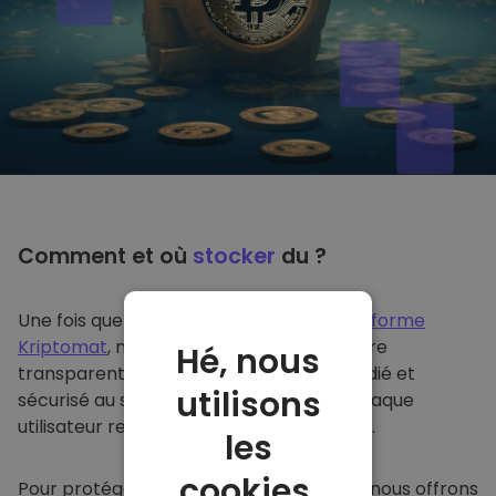
Comment et où
stocker
du ?
Une fois que vous achetez du sur
la plateforme
Kriptomat
, nous le transférons de manière
Hé, nous
transparente dans votre portefeuille dédié et
utilisons
sécurisé au sein de notre plateforme. Chaque
utilisateur reçoit un portefeuille individuel.
les
cookies.
Pour protéger nos clients et leurs fonds, nous offrons