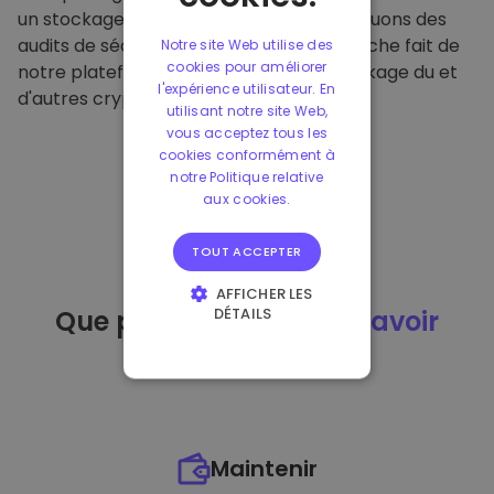
un stockage hors ligne sécurisé et effectuons des
audits de sécurité réguliers. Cette approche fait de
Notre site Web utilise des
cookies pour améliorer
notre plateforme un refuge pour le stockage du et
l'expérience utilisateur. En
d'autres crypto-monnaies.
utilisant notre site Web,
vous acceptez tous les
cookies conformément à
notre Politique relative
aux cookies.
TOUT ACCEPTER
AFFICHER LES
DÉTAILS
Que puis-je faire
après avoir
STRICTEMENT
acheté
du ?
NÉCESSAIRES
PERFORMANCE
CIBLAGE
Maintenir
FONCTIONNALITÉ